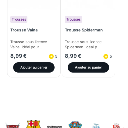
Trousses
Trousses
Trousse Vaina
Trousse Spiderman
Trousse sous licence
Trousse sous licence
Vaina. Idéal pour …
Spiderman. Idéal p…
8,99
€
8,99
€
5
5
Ajouter au panier
Ajouter au panier
Brands Carousel