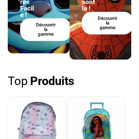
rée
sont
Facil
là !
e !
Découvrir
la
Découvrir
gamme
la
gamme
Top
Produits