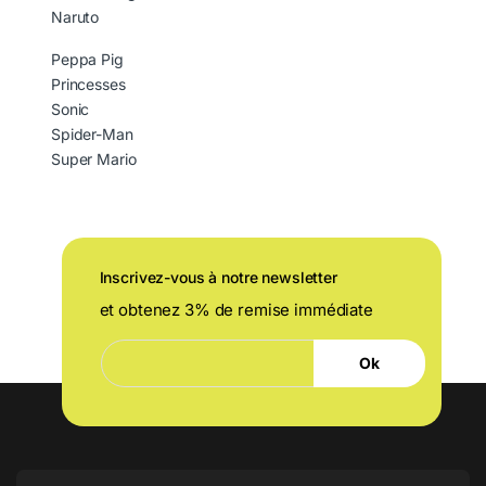
Naruto
Peppa Pig
Princesses
Sonic
Spider-Man
Super Mario
Inscrivez-vous à notre newsletter
et obtenez 3% de remise immédiate
E
E
-
Ok
-
m
m
a
a
i
i
l
l
E
*
-