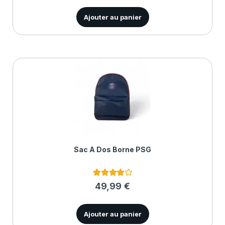
sur
notations
client
Ajouter au panier
Sac À Dos Borne PSG
3
Noté
4.00
49,99
€
sur 5
basé
sur
notations
Ajouter au panier
client