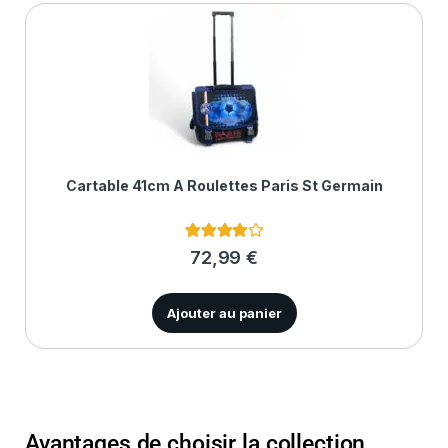
Cartable 41cm À Roulettes Paris St Germain
3
Noté
4.00
72,99
€
sur 5
basé
sur
notations
Ajouter au panier
client
Avantages de choisir la collection