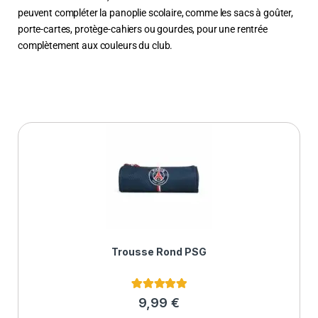
peuvent compléter la panoplie scolaire, comme les sacs à goûter,
porte-cartes, protège-cahiers ou gourdes, pour une rentrée
complètement aux couleurs du club.
Trousse Rond PSG
2
Noté
5.00
9,99
€
sur 5 basé