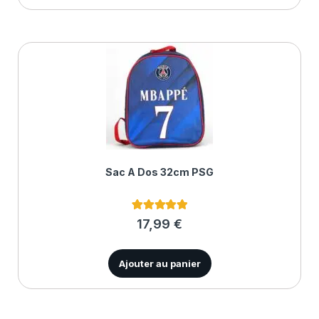
Sac À Dos 32cm PSG
1
Noté
5.00
17,99
€
sur 5 basé
sur
notation
client
Ajouter au panier