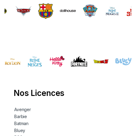
Brands Carousel
Nos Licences
Avenger
Barbie
Batman
Bluey