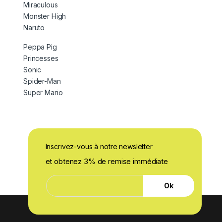
Miraculous
Monster High
Naruto
Peppa Pig
Princesses
Sonic
Spider-Man
Super Mario
Inscrivez-vous à notre newsletter
et obtenez 3% de remise immédiate
E
E
-
Ok
-
m
m
a
a
i
i
l