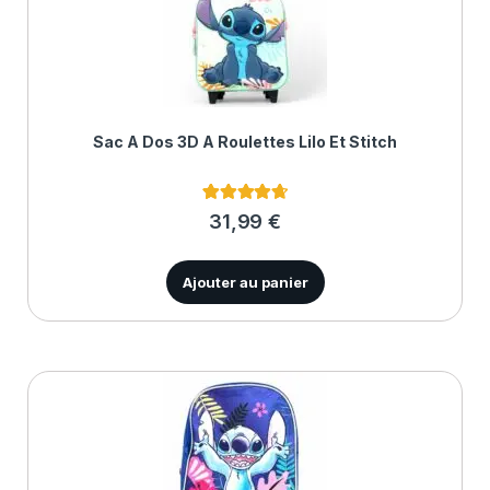
Sac À Dos 3D À Roulettes Lilo Et Stitch
4
Noté
4.75
31,99
€
sur 5
basé sur
notations
client
Ajouter au panier