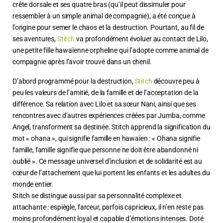
crête dorsale et ses quatre bras (qu’il peut dissimuler pour
ressembler à un simple animal de compagnie), a été conçue à
l’origine pour semer le chaos et la destruction. Pourtant, au fil de
ses aventures,
Stitch
va profondément évoluer au contact de Lilo,
une petite fille hawaïenne orpheline qui l’adopte comme animal de
compagnie après l’avoir trouvé dans un chenil.
D’abord programmé pour la destruction,
Stitch
découvre peu à
peu les valeurs de l’amitié, de la famille et de l’acceptation de la
différence. Sa relation avec Lilo et sa sœur Nani, ainsi que ses
rencontres avec d’autres expériences créées par Jumba, comme
Angel, transforment sa destinée. Stitch apprend la signification du
mot « ohana », qui signifie famille en hawaïen : « Ohana signifie
famille, famille signifie que personne ne doit être abandonné ni
oublié ». Ce message universel d’inclusion et de solidarité est au
cœur de l’attachement que lui portent les enfants et les adultes du
monde entier.
Stitch se distingue aussi par sa personnalité complexe et
attachante : espiègle, farceur, parfois capricieux, il n’en reste pas
moins profondément loyal et capable d’émotions intenses. Doté