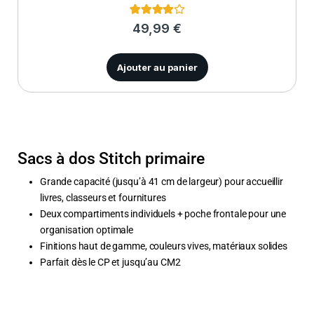
1
Noté
4.00
49,99
€
sur 5
basé
sur
notation
Ajouter au panier
client
Sacs à dos Stitch primaire
Grande capacité (jusqu’à 41 cm de largeur) pour accueillir
livres, classeurs et fournitures
Deux compartiments individuels + poche frontale pour une
organisation optimale
Finitions haut de gamme, couleurs vives, matériaux solides
Parfait dès le CP et jusqu’au CM2