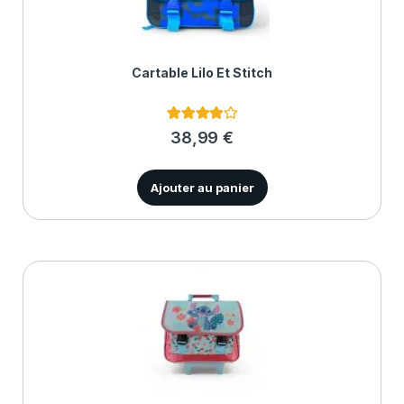
Cartable Lilo Et Stitch
2
Noté
4.00
38,99
€
sur 5
basé
sur
notations
Ajouter au panier
client