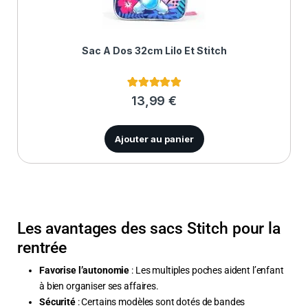
Sac À Dos 32cm Lilo Et Stitch
2
Noté
5.00
13,99
€
sur 5 basé
sur
notations
client
Ajouter au panier
Les avantages des sacs Stitch pour la
rentrée
Favorise l’autonomie
: Les multiples poches aident l’enfant
à bien organiser ses affaires.
Sécurité
: Certains modèles sont dotés de bandes