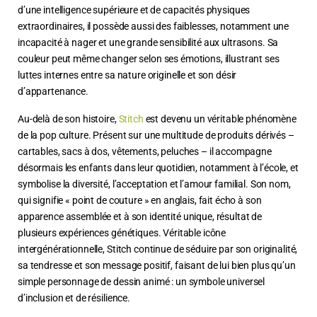
d’une intelligence supérieure et de capacités physiques
extraordinaires, il possède aussi des faiblesses, notamment une
incapacité à nager et une grande sensibilité aux ultrasons. Sa
couleur peut même changer selon ses émotions, illustrant ses
luttes internes entre sa nature originelle et son désir
d’appartenance.
Au-delà de son histoire,
Stitch
est devenu un véritable phénomène
de la pop culture. Présent sur une multitude de produits dérivés –
cartables, sacs à dos, vêtements, peluches – il accompagne
désormais les enfants dans leur quotidien, notamment à l’école, et
symbolise la diversité, l’acceptation et l’amour familial. Son nom,
qui signifie « point de couture » en anglais, fait écho à son
apparence assemblée et à son identité unique, résultat de
plusieurs expériences génétiques. Véritable icône
intergénérationnelle, Stitch continue de séduire par son originalité,
sa tendresse et son message positif, faisant de lui bien plus qu’un
simple personnage de dessin animé : un symbole universel
d’inclusion et de résilience.