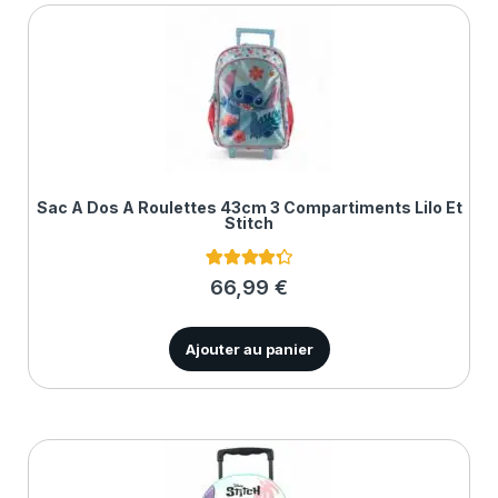
Sac À Dos À Roulettes 43cm 3 Compartiments Lilo Et
Stitch
3
Noté
4.33
66,99
€
sur 5
basé sur
notations
client
Ajouter au panier