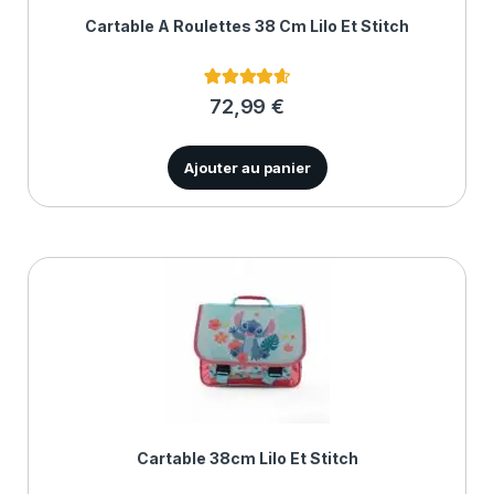
Cartable À Roulettes 38 Cm Lilo Et Stitch
3
Noté
4.67
72,99
€
sur 5
basé sur
notations
client
Ajouter au panier
Cartable 38cm Lilo Et Stitch