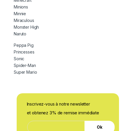
Minecraft
Minions
Minnie
Miraculous
Monster High
Naruto
Peppa Pig
Princesses
Sonic
Spider-Man
Super Mario
Inscrivez-vous à notre newsletter
et obtenez 3% de remise immédiate
E
E
-
Ok
-
m