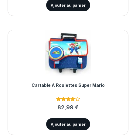
client
Ajouter au panier
Cartable À Roulettes Super Mario
1
Noté
4.00
82,99
€
sur 5
basé
sur
notation
Ajouter au panier
client