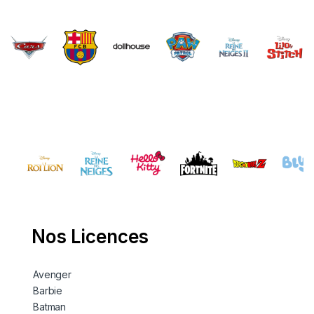
Brands Carousel
Nos Licences
Avenger
Barbie
Batman