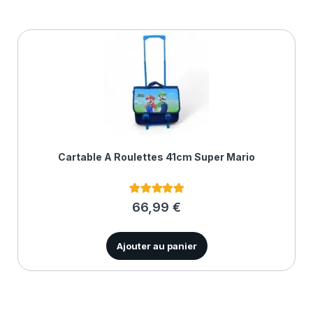
Cartable À Roulettes 41cm Super Mario
1
Noté
5.00
66,99
€
sur 5 basé
sur
notation
client
Ajouter au panier