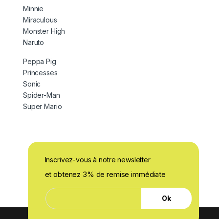
Minnie
Miraculous
Monster High
Naruto
Peppa Pig
Princesses
Sonic
Spider-Man
Super Mario
Inscrivez-vous à notre newsletter
et obtenez 3% de remise immédiate
E
E
-
Ok
-
m
m
a
a