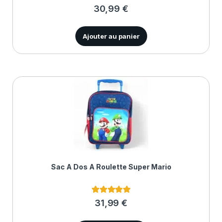
2
Noté
4.50
30,99
€
sur 5
basé sur
notations
client
Ajouter au panier
Sac À Dos À Roulette Super Mario
2
Noté
5.00
31,99
€
sur 5 basé
sur
notations