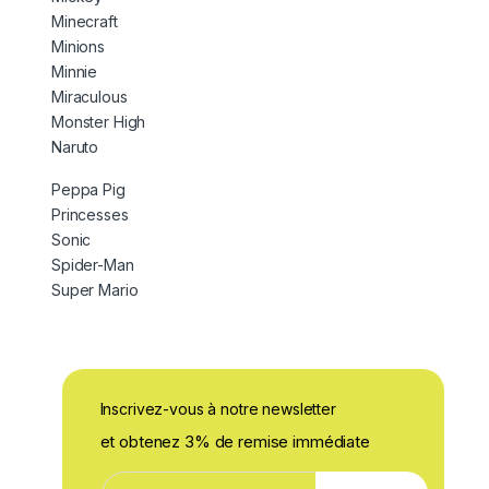
Minecraft
Minions
Minnie
Miraculous
Monster High
Naruto
Peppa Pig
Princesses
Sonic
Spider-Man
Super Mario
Inscrivez-vous à notre newsletter
et obtenez 3% de remise immédiate
E
E
-