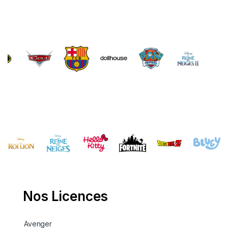
Brands Carousel
Nos Licences
Avenger