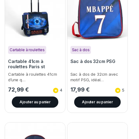
Cartable à roulettes
Sac à dos
Cartable 41cm à
Sac à dos 32cm PSG
roulettes Paris st
germain
Cartable à roulettes 41cm
Sac à dos de 32cm avec
d’une q…
motif PSG, idéal…
72,99
€
17,99
€
4
5
Ajouter au panier
Ajouter au panier