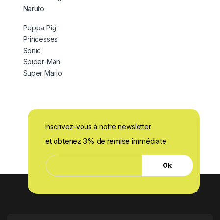
Naruto
Peppa Pig
Princesses
Sonic
Spider-Man
Super Mario
Inscrivez-vous à notre newsletter
et obtenez 3% de remise immédiate
*
E
*
Ok
-
E
m
-
a
m
i
a
l
i
*
l