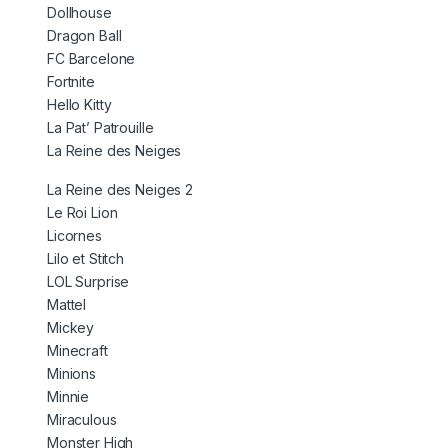
Dollhouse
Dragon Ball
FC Barcelone
Fortnite
Hello Kitty
La Pat’ Patrouille
La Reine des Neiges
La Reine des Neiges 2
Le Roi Lion
Licornes
Lilo et Stitch
LOL Surprise
Mattel
Mickey
Minecraft
Minions
Minnie
Miraculous
Monster High