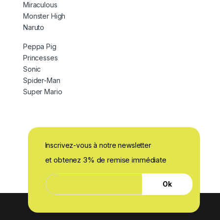
Miraculous
Monster High
Naruto
Peppa Pig
Princesses
Sonic
Spider-Man
Super Mario
Inscrivez-vous à notre newsletter
et obtenez 3% de remise immédiate
E
E
-
Ok
-
m
m
a
a
i
i
l