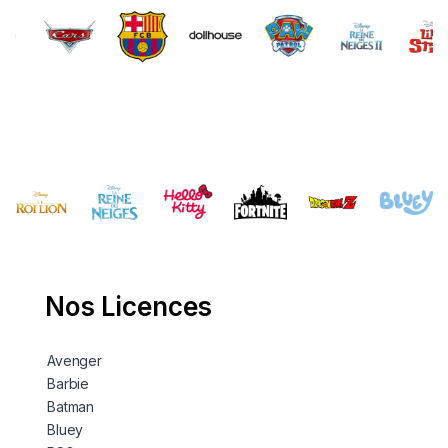
Brands Carousel
Nos Licences
Avenger
Barbie
Batman
Bluey