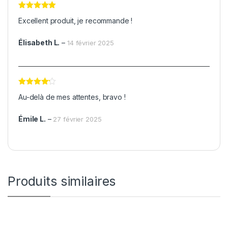
Note
5
sur
Excellent produit, je recommande !
5
Élisabeth L.
–
14 février 2025
Note
4
Au-delà de mes attentes, bravo !
sur 5
Émile L.
–
27 février 2025
Produits similaires