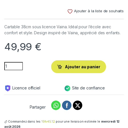
Noté
2
4.50
sur 5
Ajouter à la liste de souhaits
basé sur
notations
client
Cartable 38cm sous licence Vaina. Idéal pour l’école avec
confort et style. Design inspiré de Vaina, apprécié des enfants.
49,99
€
Ajouter au panier
Licence officiel
Site de confiance
Partager
Commandez dans les
19h45:11
pour une livraison estimée le
mercredi 12
août 2026