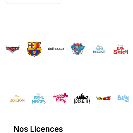
Brands Carousel
Nos Licences