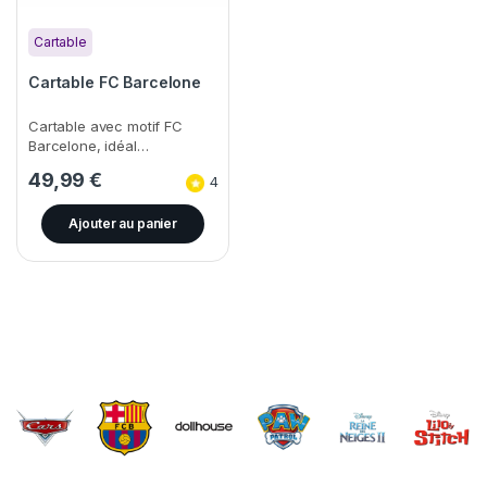
Cartable
Cartable FC Barcelone
Cartable avec motif FC
Barcelone, idéal…
49,99
€
4
Ajouter au panier
Brands Carousel