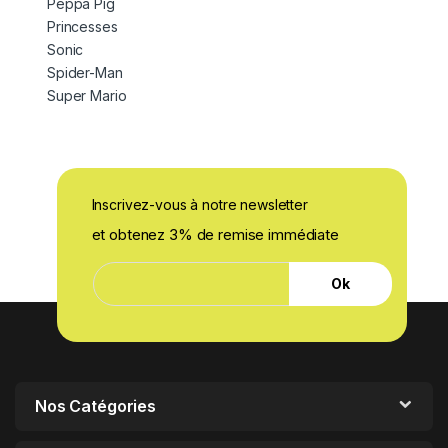
Peppa Pig
Princesses
Sonic
Spider-Man
Super Mario
Inscrivez-vous à notre newsletter
et obtenez 3% de remise immédiate
E
E
-
Ok
-
m
m
a
a
i
i
l
l
E
*
-
m
Nos Catégories
a
i