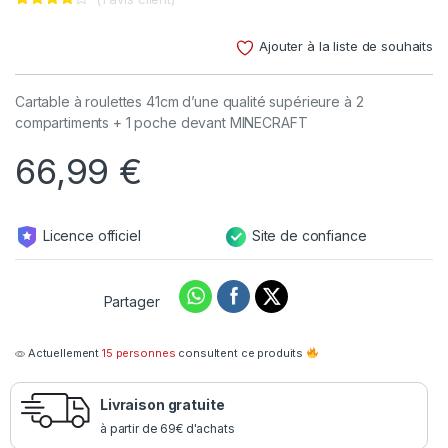
Noté
1
4.00
sur 5
Ajouter à la liste de souhaits
basé
sur
notation
client
Cartable à roulettes 41cm d’une qualité supérieure à 2
compartiments + 1 poche devant MINECRAFT
66,99
€
Licence officiel
Site de confiance
Partager
Actuellement
15 personnes
consultent ce produits
Livraison gratuite
à partir de 69€ d'achats