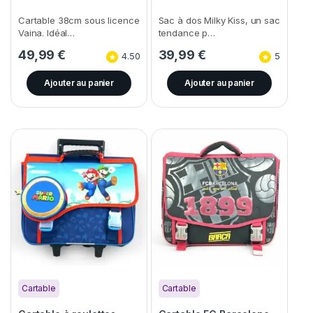
Cartable 38cm sous licence
Sac à dos Milky Kiss, un sac
Vaina. Idéal…
tendance p…
49,99
€
39,99
€
4.50
5
Ajouter au panier
Ajouter au panier
Cartable
Cartable