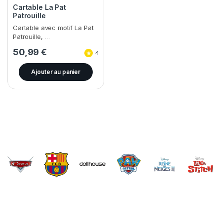
Cartable La Pat
Patrouille
Cartable avec motif La Pat
Patrouille, …
50,99
€
4
Ajouter au panier
Brands Carousel