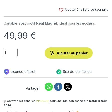
Noté
4
4.25
sur 5
Ajouter à la liste de souhaits
basé
sur
notations
client
Cartable avec motif
Real Madrid
, idéal pour les écoliers.
49,99
€
Ajouter au panier
Licence officiel
Site de confiance
Partager
Commandez dans les
21h02:38
pour une livraison estimée le
mardi 11 août
2026