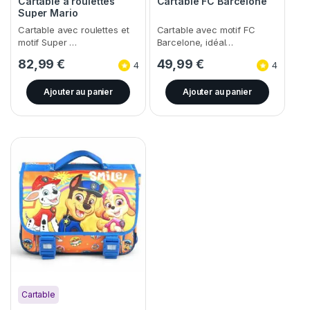
Cartable à roulettes
Cartable FC Barcelone
Super Mario
Cartable avec roulettes et
Cartable avec motif FC
motif Super …
Barcelone, idéal…
82,99
€
49,99
€
4
4
Ajouter au panier
Ajouter au panier
Cartable