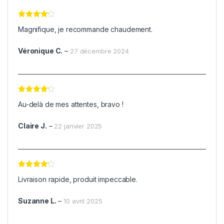
Note
4
Magnifique, je recommande chaudement.
sur 5
Véronique C.
–
27 décembre 2024
Note
4
Au-delà de mes attentes, bravo !
sur 5
Claire J.
–
22 janvier 2025
Note
4
Livraison rapide, produit impeccable.
sur 5
Suzanne L.
–
10 avril 2025