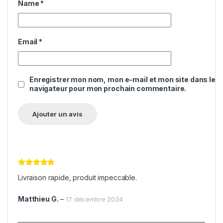
Name
*
Email
*
Enregistrer mon nom, mon e-mail et mon site dans le
navigateur pour mon prochain commentaire.
Note
5
sur
Livraison rapide, produit impeccable.
5
Matthieu G.
–
17 décembre 2024