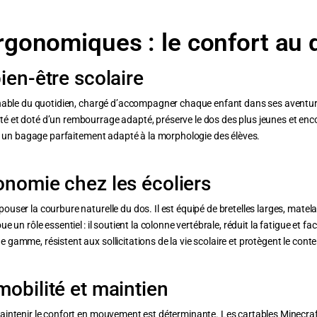
rgonomiques : le confort au 
ien-être scolaire
rnable du quotidien, chargé d’accompagner chaque enfant dans ses aventures
é et doté d’un rembourrage adapté, préserve le dos des plus jeunes et enco
rir un bagage parfaitement adapté à la morphologie des élèves.
onomie chez les écoliers
user la courbure naturelle du dos. Il est équipé de bretelles larges, matela
un rôle essentiel : il soutient la colonne vertébrale, réduit la fatigue et faci
gamme, résistent aux sollicitations de la vie scolaire et protègent le conte
obilité et maintien
aintenir le confort en mouvement est déterminante. Les cartables Minecraft 