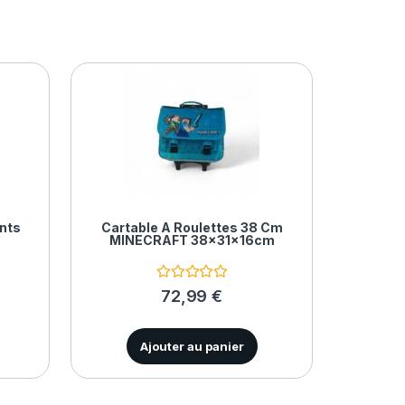
nts
Cartable À Roulettes 38 Cm
MINECRAFT 38x31x16cm
N
72,99
€
o
t
e
0
Ajouter au panier
s
u
r
5