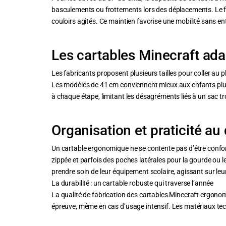
basculements ou frottements lors des déplacements. Le fon
couloirs agités. Ce maintien favorise une mobilité sans en
Les cartables Minecraft ad
Les fabricants proposent plusieurs tailles pour coller au
Les modèles de 41 cm conviennent mieux aux enfants plus g
à chaque étape, limitant les désagréments liés à un sac tr
Organisation et praticité au
Un cartable ergonomique ne se contente pas d’être conforta
zippée et parfois des poches latérales pour la gourde ou l
prendre soin de leur équipement scolaire, agissant sur leur
La durabilité : un cartable robuste qui traverse l’année
La qualité de fabrication des cartables Minecraft ergonomi
épreuve, même en cas d’usage intensif. Les matériaux techn