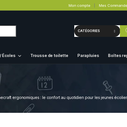
Mon compte
Mes Command
/ Écoles
Trousse de toilette
Parapluies
Boîtes r
ecraft ergonomiques : le confort au quotidien pour les jeunes écolie