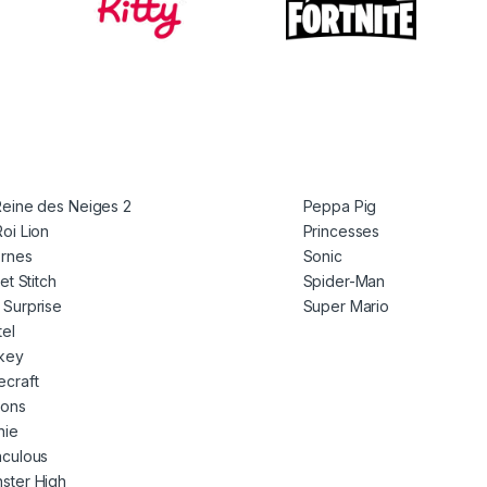
Reine des Neiges 2
Peppa Pig
Roi Lion
Princesses
ornes
Sonic
 et Stitch
Spider-Man
 Surprise
Super Mario
tel
key
ecraft
ions
nie
aculous
ster High