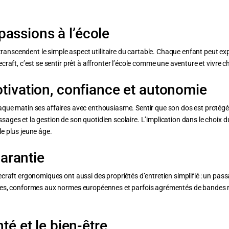
 passions à l’école
 transcendent le simple aspect utilitaire du cartable. Chaque enfant peut exp
raft, c’est se sentir prêt à affronter l’école comme une aventure et vivre ch
tivation, confiance et autonomie
que matin ses affaires avec enthousiasme. Sentir que son dos est protégé, q
ages et la gestion de son quotidien scolaire. L’implication dans le choix d
e plus jeune âge.
garantie
ecraft ergonomiques ont aussi des propriétés d’entretien simplifié : un pas
ues, conformes aux normes européennes et parfois agrémentés de bandes réf
té et le bien-être