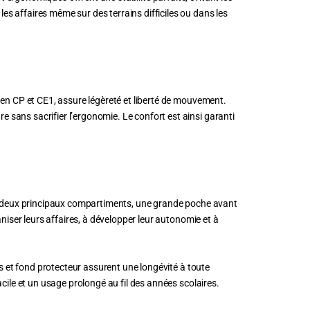
s affaires même sur des terrains difficiles ou dans les
 en CP et CE1, assure légèreté et liberté de mouvement.
sans sacrifier l’ergonomie. Le confort est ainsi garanti
 deux principaux compartiments, une grande poche avant
niser leurs affaires, à développer leur autonomie et à
es et fond protecteur assurent une longévité à toute
cile et un usage prolongé au fil des années scolaires.