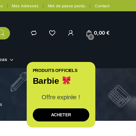
es
Mes Adresses
Mot de passe perdu
Contact
0,00
€
0
epas
PRODUITS OFFICIELS
Barbie
Offre expirée !
rs
ACHETER