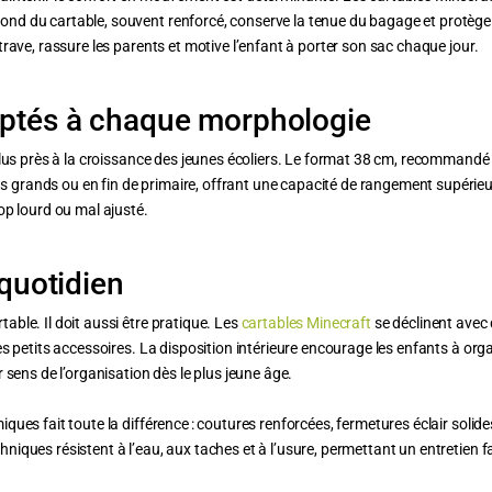
d du cartable, souvent renforcé, conserve la tenue du bagage et protège le
trave, rassure les parents et motive l’enfant à porter son sac chaque jour.
aptés à chaque morphologie
 plus près à la croissance des jeunes écoliers. Le format 38 cm, recommandé
rands ou en fin de primaire, offrant une capacité de rangement supérieure 
op lourd ou mal ajusté.
 quotidien
ble. Il doit aussi être pratique. Les
cartables Minecraft
se déclinent avec
es petits accessoires. La disposition intérieure encourage les enfants à orga
 sens de l’organisation dès le plus jeune âge.
ques fait toute la différence : coutures renforcées, fermetures éclair solid
iques résistent à l’eau, aux taches et à l’usure, permettant un entretien fa