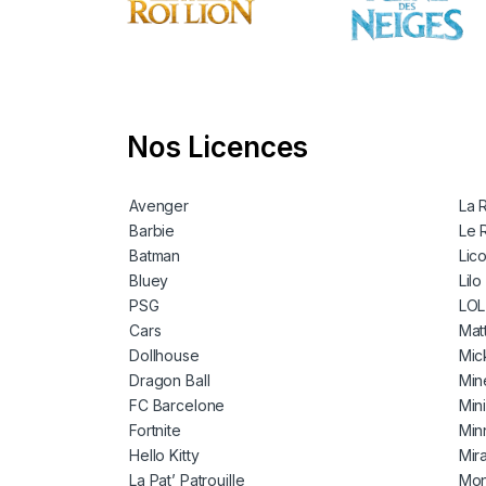
Nos Licences
Avenger
La 
Barbie
Le 
Batman
Lic
Bluey
Lilo
PSG
LOL
Cars
Mat
Dollhouse
Mic
Dragon Ball
Min
FC Barcelone
Min
Fortnite
Min
Hello Kitty
Mir
La Pat’ Patrouille
Mon