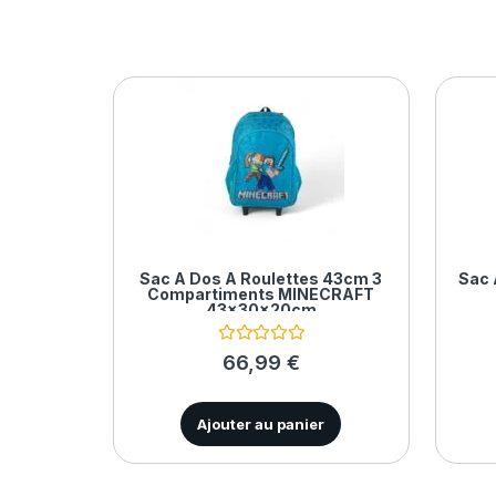
Sac À Dos À Roulettes 43cm 3
Sac 
Compartiments MINECRAFT
43x30x20cm
N
66,99
€
o
t
e
0
Ajouter au panier
s
u
r
5