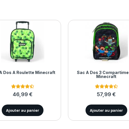
À Dos À Roulette Minecraft
Sac À Dos 3 Compartime
Minecraft
4
Noté
4.50
4
Noté
4.50
46,99
€
57,99
€
sur 5
sur 5
basé sur
basé sur
notations
notations
client
client
Ajouter au panier
Ajouter au panier