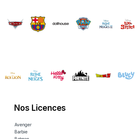
Brands Carousel
Nos Licences
Avenger
Barbie
Batman