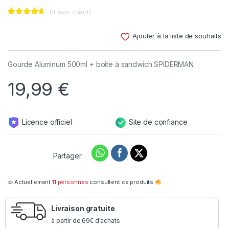
(
4
avis client)
Noté
4
4.50
sur 5
Ajouter à la liste de souhaits
basé sur
notations
client
Gourde Aluminum 500ml + boîte à sandwich SPIDERMAN
19,99
€
Licence officiel
Site de confiance
Partager
Actuellement
11 personnes
consultent ce produits
Livraison gratuite
à partir de 69€ d'achats