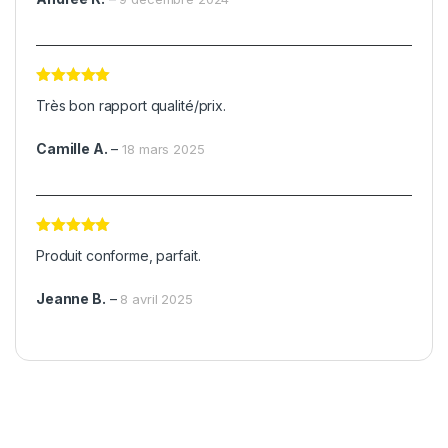
Note
5
sur
Très bon rapport qualité/prix.
5
Camille A.
–
18 mars 2025
Note
5
sur
Produit conforme, parfait.
5
Jeanne B.
–
8 avril 2025