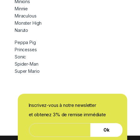
Minions
Minnie
Miraculous
Monster High
Naruto
Peppa Pig
Princesses
Sonic
Spider-Man
Super Mario
Inscrivez-vous à notre newsletter
et obtenez 3% de remise immédiate
E
E
-
Ok
-
m
m
a