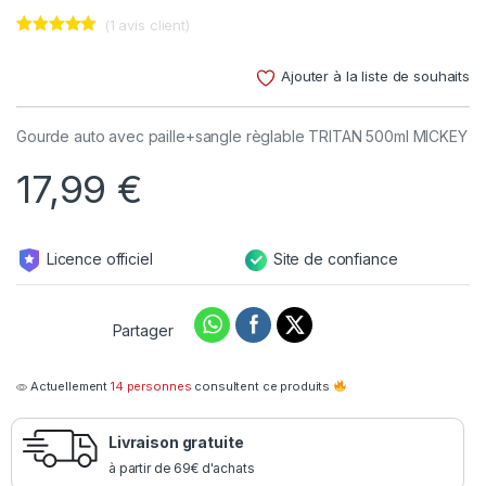
(
1
avis client)
Noté
1
5.00
sur 5
Ajouter à la liste de souhaits
basé sur
notation
client
Gourde auto avec paille+sangle règlable TRITAN 500ml MICKEY
17,99
€
Licence officiel
Site de confiance
Partager
Actuellement
14 personnes
consultent ce produits
Livraison gratuite
à partir de 69€ d'achats