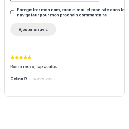
Enregistrer mon nom, mon e-mail et mon site dans le
navigateur pour mon prochain commentaire.
Note
5
sur
Rien à redire, top qualité.
5
Célina R.
–
14 avril 2025