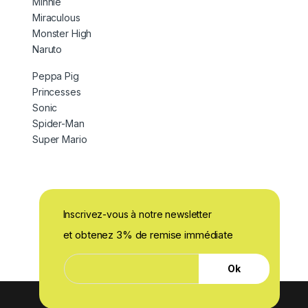
Minnie
Miraculous
Monster High
Naruto
Peppa Pig
Princesses
Sonic
Spider-Man
Super Mario
Inscrivez-vous à notre newsletter
et obtenez 3% de remise immédiate
E
E
-
Ok
-
m
m
a
a
i