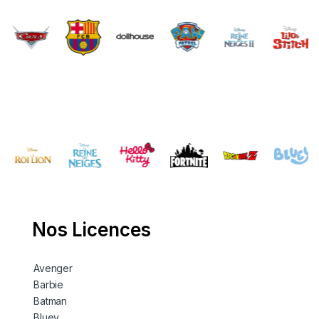
Brands Carousel
Nos Licences
Avenger
Barbie
Batman
Bluey