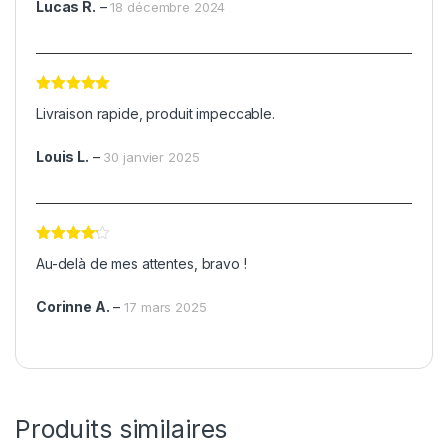
Lucas R.
–
18 décembre 2024
Note
5
sur
Livraison rapide, produit impeccable.
5
Louis L.
–
30 janvier 2025
Note
4
Au-delà de mes attentes, bravo !
sur 5
Corinne A.
–
17 mars 2025
Produits similaires