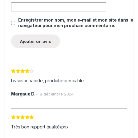
Enregistrer mon nom, mon e-mail et mon site dans le
navigateur pour mon prochain commentaire.
Note
4
Livraison rapide, produit impeccable.
sur 5
Margaux D.
–
8 décembre 2024
Note
5
sur
Très bon rapport qualité/prix.
5