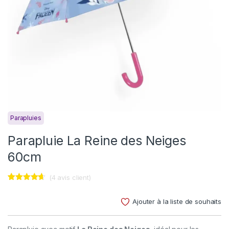
Parapluies
Parapluie La Reine des Neiges
60cm
(
4
avis client)
Noté
4
4.50
sur 5
Ajouter à la liste de souhaits
basé sur
notations
client