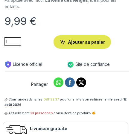
Parapluie avec motif
La Reine des Neiges
, idéal pour les
enfants.
9,99
€
Ajouter au panier
Licence officiel
Site de confiance
Partager
Commandez dans les
08h32:37
pour une livraison estimée le
mercredi 12
août 2026
Actuellement
10 personnes
consultent ce produits
Livraison gratuite