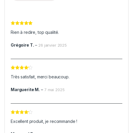
Note
5
sur
Rien à redire, top qualité.
5
Grégoire T.
–
26 janvier 2025
Note
4
Très satisfait, merci beaucoup.
sur 5
Marguerite M.
–
7 mai 2025
Note
4
Excellent produit, je recommande !
sur 5