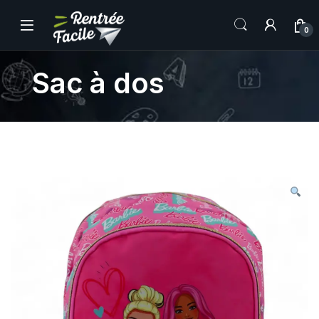
0
Sac à dos