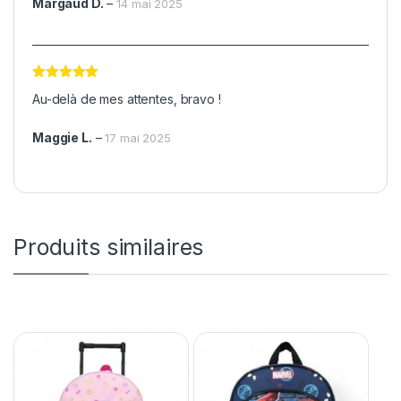
Margaud D.
–
14 mai 2025
Note
5
sur
Au-delà de mes attentes, bravo !
5
Maggie L.
–
17 mai 2025
Produits similaires