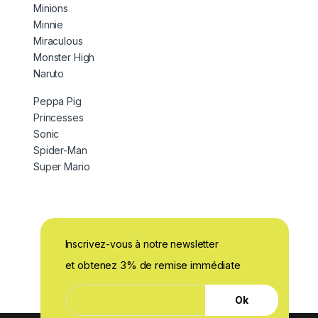
Minions
Minnie
Miraculous
Monster High
Naruto
Peppa Pig
Princesses
Sonic
Spider-Man
Super Mario
Inscrivez-vous à notre newsletter
et obtenez 3% de remise immédiate
*
E
*
Ok
-
*
m