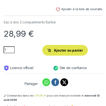
Noté
4
4.50
sur 5
Ajouter à la liste de souhaits
basé sur
notations
client
Sac à dos 2 compartiments Barbie
28,99
€
Ajouter au panier
Licence officiel
Site de confiance
Partager
Commandez dans les
07h38:13
pour une livraison estimée le
mercredi 12
août 2026