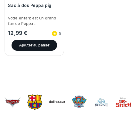
Sac à dos Peppa pig
Votre enfant est un grand
fan de Peppa …
12,99
€
5
Ajouter au panier
Brands Carousel