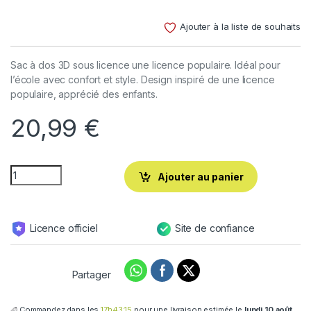
Noté
3
4.00
sur 5
Ajouter à la liste de souhaits
basé
sur
notations
client
Sac à dos 3D sous licence une licence populaire. Idéal pour
l’école avec confort et style. Design inspiré de une licence
populaire, apprécié des enfants.
20,99
€
Ajouter au panier
Licence officiel
Site de confiance
Partager
Commandez dans les
17h43:14
pour une livraison estimée le
lundi 10 août