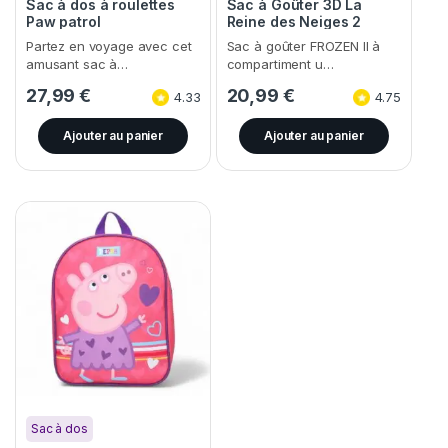
Sac à dos à roulettes
Sac à Goûter 3D La
Paw patrol
Reine des Neiges 2
(Frozen)
Partez en voyage avec cet
Sac à goûter FROZEN II à
amusant sac à…
compartiment u…
27,99
€
20,99
€
4.33
4.75
Ajouter au panier
Ajouter au panier
Sac à dos