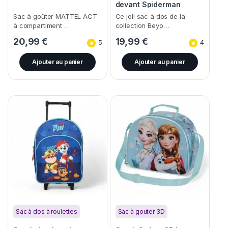
devant Spiderman
Sac à goûter MATTEL ACT
Ce joli sac à dos de la
à compartiment …
collection Beyo…
20,99
€
19,99
€
5
4
Ajouter au panier
Ajouter au panier
Sac à dos à roulettes
Sac à gouter 3D