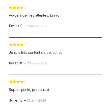
Note
4
Au-delà de mes attentes, bravo !
sur 5
Émilie F.
–
3 février 2025
Note
4
Je suis très content de cet achat.
sur 5
Isaac M.
–
23 mars 2025
Note
4
Super qualité, je suis ravi.
sur 5
Julien L.
–
21 avril 2025