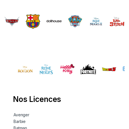
Brands Carousel
Nos Licences
Avenger
Barbie
Batman