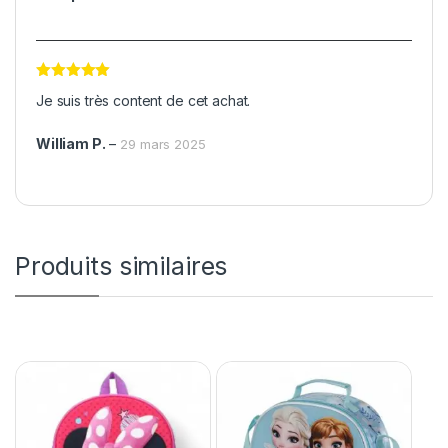
Note
5
sur
Je suis très content de cet achat.
5
William P.
–
29 mars 2025
Produits similaires