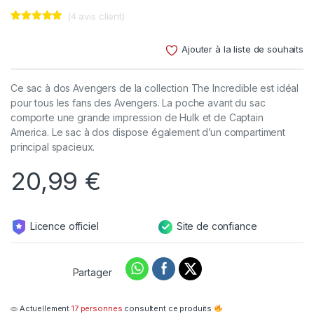
(
4
avis client)
Noté
4
4.75
sur 5
Ajouter à la liste de souhaits
basé sur
notations
client
Ce sac à dos Avengers de la collection The Incredible est idéal
pour tous les fans des Avengers. La poche avant du sac
comporte une grande impression de Hulk et de Captain
America. Le sac à dos dispose également d’un compartiment
principal spacieux.
20,99
€
Licence officiel
Site de confiance
Partager
Actuellement
17 personnes
consultent ce produits