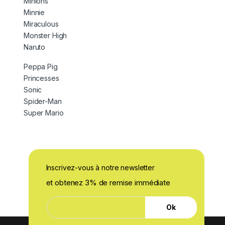
Minions
Minnie
Miraculous
Monster High
Naruto
Peppa Pig
Princesses
Sonic
Spider-Man
Super Mario
Inscrivez-vous à notre newsletter
et obtenez 3% de remise immédiate
E
E
-
Ok
-
m
m
a