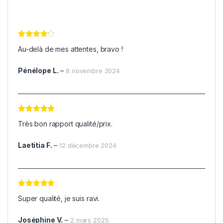
Note
4
Au-delà de mes attentes, bravo !
sur 5
Pénélope L.
–
8 novembre 2024
Note
5
sur
Très bon rapport qualité/prix.
5
Laetitia F.
–
12 décembre 2024
Note
5
sur
Super qualité, je suis ravi.
5
Joséphine V.
–
2 mars 2025