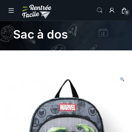
0
Sac à dos