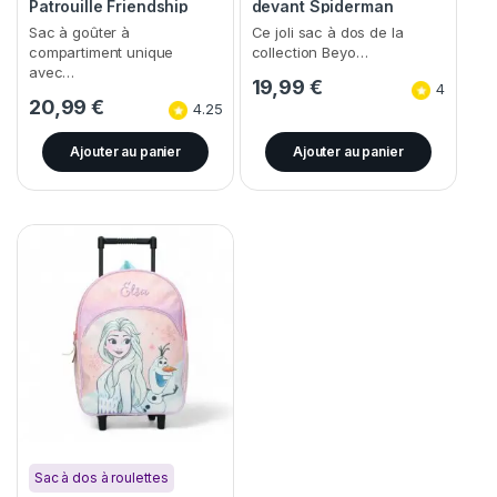
Patrouille Friendship
devant Spiderman
Sac à goûter à
Ce joli sac à dos de la
compartiment unique
collection Beyo…
avec…
19,99
€
4
20,99
€
4.25
Ajouter au panier
Ajouter au panier
Sac à dos à roulettes