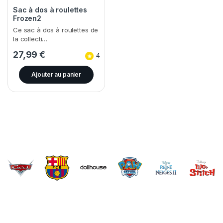
Sac à dos à roulettes
Frozen2
Ce sac à dos à roulettes de
la collecti…
27,99
€
4
Ajouter au panier
Brands Carousel