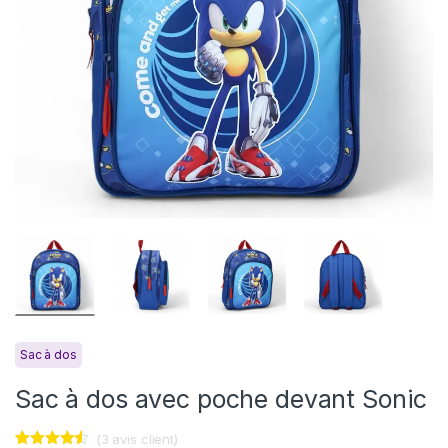
Sac à dos
Sac à dos avec poche devant Sonic
(
3
avis client)