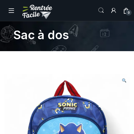
0
Sac à dos