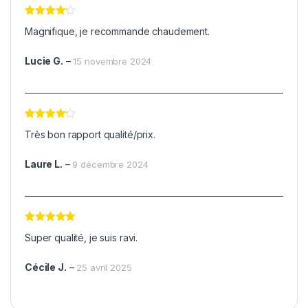
Note
4
Magnifique, je recommande chaudement.
sur 5
Lucie G.
–
15 novembre 2024
Note
4
Très bon rapport qualité/prix.
sur 5
Laure L.
–
9 décembre 2024
Note
5
sur
Super qualité, je suis ravi.
5
Cécile J.
–
25 avril 2025