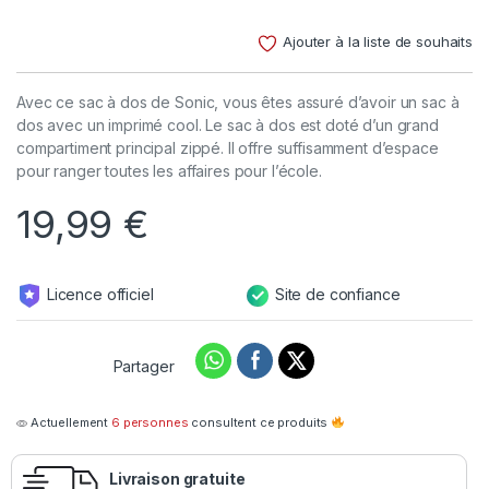
Noté
3
4.33
sur 5
Ajouter à la liste de souhaits
basé
sur
notations
client
Avec ce sac à dos de Sonic, vous êtes assuré d’avoir un sac à
dos avec un imprimé cool. Le sac à dos est doté d’un grand
compartiment principal zippé. Il offre suffisamment d’espace
pour ranger toutes les affaires pour l’école.
19,99
€
Licence officiel
Site de confiance
Partager
Actuellement
6 personnes
consultent ce produits
Livraison gratuite