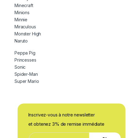
Minecraft
Minions
Minnie
Miraculous
Monster High
Naruto
Peppa Pig
Princesses
Sonic
Spider-Man
Super Mario
Inscrivez-vous à notre newsletter
et obtenez 3% de remise immédiate
*
E
*