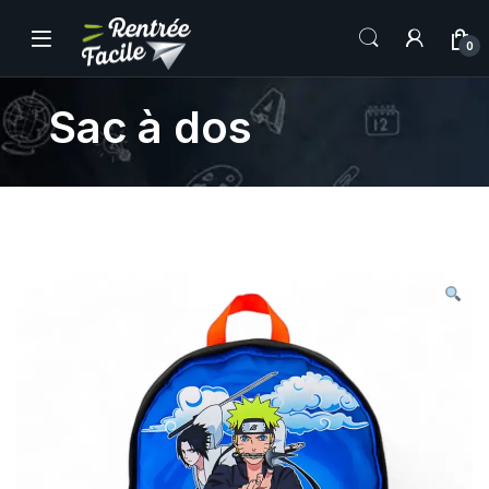
0
Sac à dos