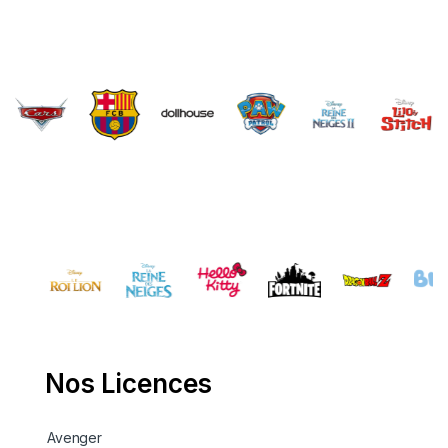
Brands Carousel
Nos Licences
Avenger