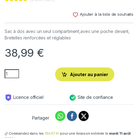
Noté
4
5.00
sur 5
Ajouter à la liste de souhaits
basé sur
notations
client
Sac à dos avec un seul compartiment,avec une poche devant,
Bretelles renforcées et réglables
38,99
€
Ajouter au panier
Licence officiel
Site de confiance
Partager
Commandez dans les
18h47:40
pour une livraison estimée le
mardi 11 août