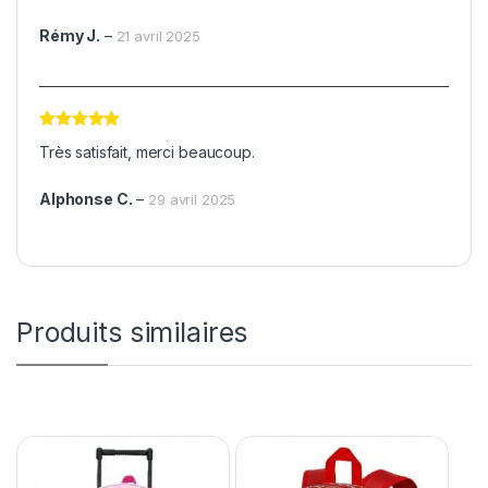
Rémy J.
–
21 avril 2025
Note
5
sur
Très satisfait, merci beaucoup.
5
Alphonse C.
–
29 avril 2025
Produits similaires