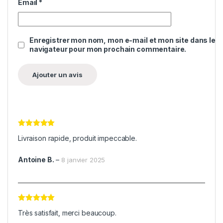
Email
*
Enregistrer mon nom, mon e-mail et mon site dans le
navigateur pour mon prochain commentaire.
Note
5
sur
Livraison rapide, produit impeccable.
5
Antoine B.
–
8 janvier 2025
Note
5
sur
Très satisfait, merci beaucoup.
5