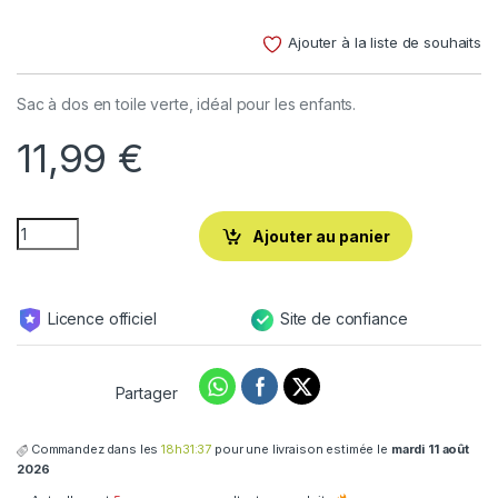
Noté
2
5.00
sur 5
Ajouter à la liste de souhaits
basé sur
notations
client
Sac à dos en toile verte, idéal pour les enfants.
11,99
€
Ajouter au panier
Licence officiel
Site de confiance
Partager
Commandez dans les
18h31:37
pour une livraison estimée le
mardi 11 août
2026