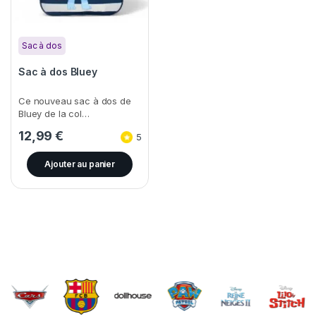
Sac à dos
Sac à dos Bluey
Ce nouveau sac à dos de
Bluey de la col…
12,99
€
5
Ajouter au panier
Brands Carousel