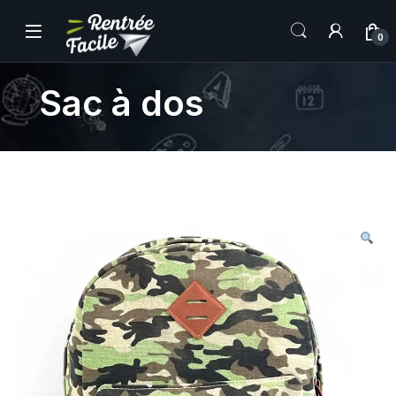
0
Sac à dos