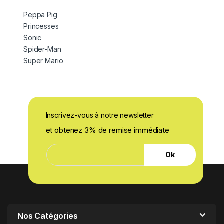
Peppa Pig
Princesses
Sonic
Spider-Man
Super Mario
Inscrivez-vous à notre newsletter
et obtenez 3% de remise immédiate
*
E
E
Ok
-
-
m
m
a
a
i
i
l
l
*
E
-
Nos Catégories
m