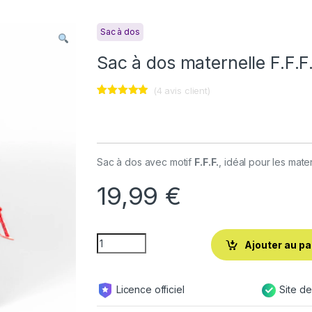
Sac à dos
Sac à dos maternelle F.F.F
(
4
avis client)
Noté
4
4.75
sur 5
basé sur
notations
client
Sac à dos avec motif
F.F.F.
, idéal pour les mate
19,99
€
Ajouter au pa
Licence officiel
Site d