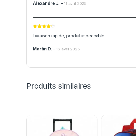
Alexandre J.
–
11 avril 2025
Note
4
Livraison rapide, produit impeccable.
sur 5
Martin D.
–
16 avril 2025
Produits similaires