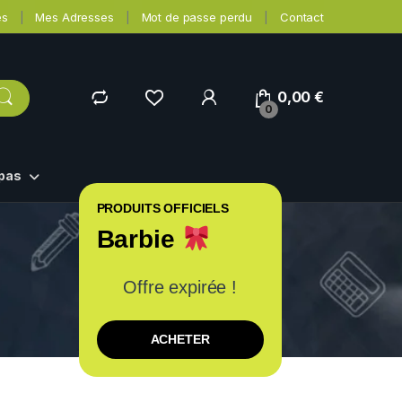
es
Mes Adresses
Mot de passe perdu
Contact
0,00
€
0
epas
PRODUITS OFFICIELS
Barbie
Offre expirée !
ACHETER