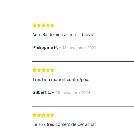
Note
5
sur
Au-delà de mes attentes, bravo !
5
Philippine P.
–
13 novembre 2024
Note
5
sur
Très bon rapport qualité/prix.
5
Gilbert L.
–
28 novembre 2024
Note
5
sur
Je suis très content de cet achat.
5