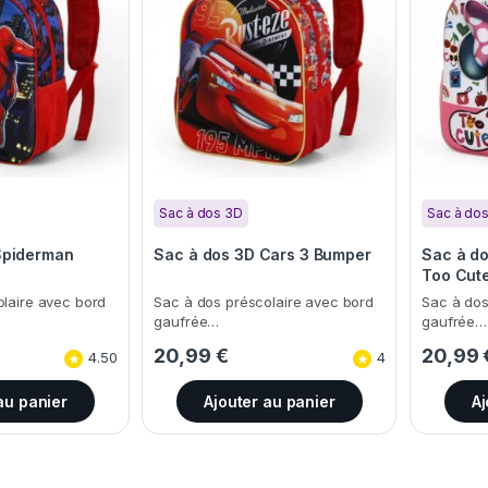
Sac à dos 3D
Sac à do
Spiderman
Sac à dos 3D Cars 3 Bumper
Sac à d
Too Cut
laire avec bord
Sac à dos préscolaire avec bord
Sac à dos
gaufrée…
gaufrée…
20,99
€
20,99
4.50
4
au panier
Ajouter au panier
Aj