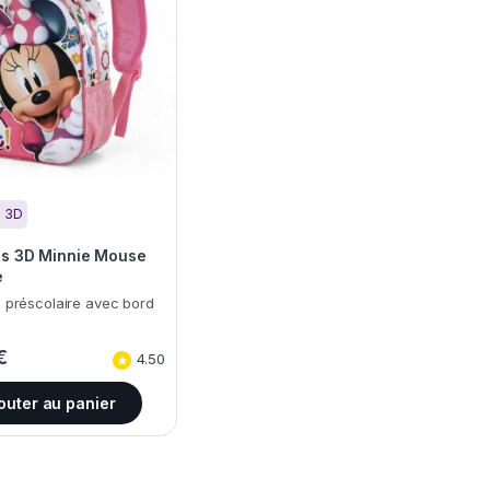
s 3D
os 3D Minnie Mouse
e
 préscolaire avec bord
€
4.50
outer au panier