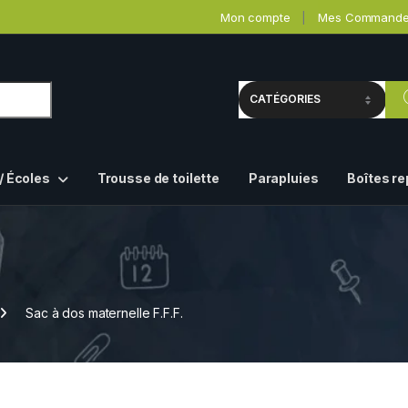
Mon compte
Mes Command
/ Écoles
Trousse de toilette
Parapluies
Boîtes r
Sac à dos maternelle F.F.F.