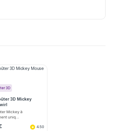
ter 3D
oûter 3D Mickey
wirl
ter Mickey à
ment uniq…
€
4.50