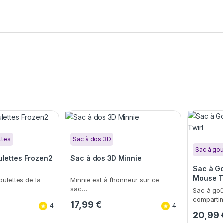
ttes
Sac à dos 3D
Sac à gou
ulettes Frozen2
Sac à dos 3D Minnie
Sac à G
Mouse T
oulettes de la
Minnie est à l’honneur sur ce
sac…
Sac à goû
comparti
17,99
€
4
4
20,99