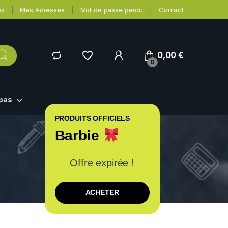
es
Mes Adresses
Mot de passe perdu
Contact
0,00
€
0
epas
PRODUITS OFFICIELS
Barbie
Offre expirée !
ACHETER