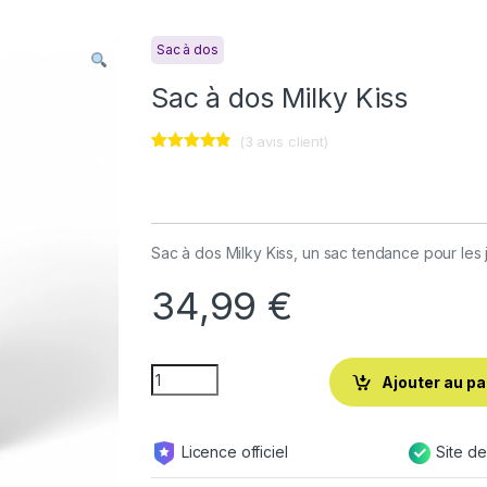
Sac à dos
Sac à dos Milky Kiss
(
3
avis client)
Noté
3
4.67
sur 5
basé sur
notations
client
Sac à dos Milky Kiss, un sac tendance pour les j
34,99
€
Ajouter au pa
Licence officiel
Site d