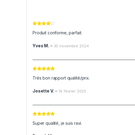
Note
4
Produit conforme, parfait.
sur 5
Yves M.
–
30 novembre 2024
Note
5
sur
Très bon rapport qualité/prix.
5
Josette V.
–
19 février 2025
Note
5
sur
Super qualité, je suis ravi.
5