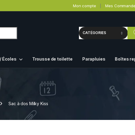
Mon compte
Mes Command
/ Écoles
Trousse de toilette
Parapluies
Boîtes r
Sac à dos Milky Kiss