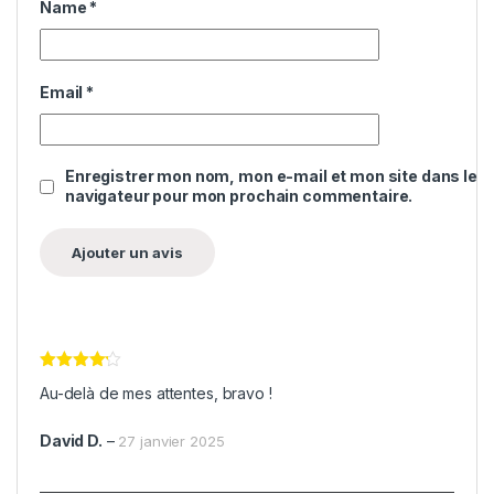
Name
*
Email
*
Enregistrer mon nom, mon e-mail et mon site dans le
navigateur pour mon prochain commentaire.
Note
4
Au-delà de mes attentes, bravo !
sur 5
David D.
–
27 janvier 2025