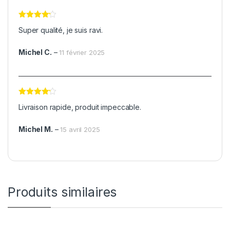
Note
4
Super qualité, je suis ravi.
sur 5
Michel C.
–
11 février 2025
Note
4
Livraison rapide, produit impeccable.
sur 5
Michel M.
–
15 avril 2025
Produits similaires