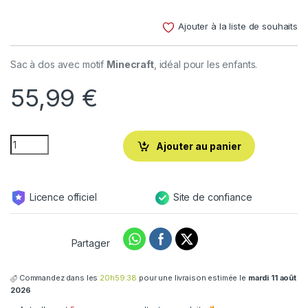
Noté
3
4.00
sur 5
Ajouter à la liste de souhaits
basé
sur
notations
client
Sac à dos avec motif
Minecraft
, idéal pour les enfants.
55,99
€
Ajouter au panier
Licence officiel
Site de confiance
Partager
Commandez dans les
20h59:37
pour une livraison estimée le
mardi 11 août
2026