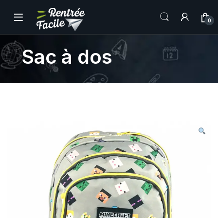
0
Sac à dos