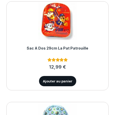
Sac À Dos 29cm La Pat Patrouille
1
Noté
5.00
12,99
€
sur 5 basé
sur
notation
client
Ajouter au panier