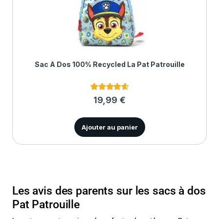
Sac À Dos 100% Recycled La Pat Patrouille
3
Noté
4.67
19,99
€
sur 5
basé sur
notations
client
Ajouter au panier
Les avis des parents sur les sacs à dos
Pat Patrouille