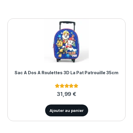
Sac À Dos A Roulettes 3D La Pat Patrouille 35cm
1
Noté
5.00
31,99
€
sur 5 basé
sur
notation
client
Ajouter au panier