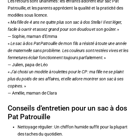
Les retours sont unanimes : les enfants adorent leur sac Pat
Patrouille, et les parents apprécient la qualité et la praticité des
modèles sous licence.
«
Ma fille de 4 ans ne quitte plus son sac à dos Stella ! Il est léger,
facile à ouvrir et assez grand pour son doudou et son goûter.
»
— Sophie, maman d’Emma
«
Le sac à dos Pat Patrouille de mon fils a résisté à toute une année
de maternelle sans problème. Les couleurs sont restées vives et les
fermetures éclair fonctionnent toujours parfaitement.
»
— Julien, papa de Léo
«
J’ai choisi un modèle à roulettes pour le CP : ma fille ne se plaint
plus du poids de ses affaires, et elle adore montrer son sac à ses
copines.
»
— Amélie, maman de Clara
Conseils d’entretien pour un sac à dos
Pat Patrouille
Nettoyage régulier : Un chiffon humide suffit pour la plupart
des taches du quotidien.