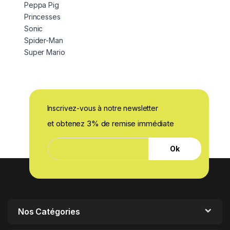
Peppa Pig
Princesses
Sonic
Spider-Man
Super Mario
Inscrivez-vous à notre newsletter
et obtenez 3% de remise immédiate
E
E
-
Ok
-
m
m
a
a
i
i
l
l
E
*
-
m
Nos Catégories
a
i