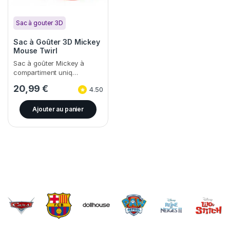
Sac à gouter 3D
Sac à Goûter 3D Mickey
Mouse Twirl
Sac à goûter Mickey à
compartiment uniq…
20,99
€
4.50
Ajouter au panier
Brands Carousel