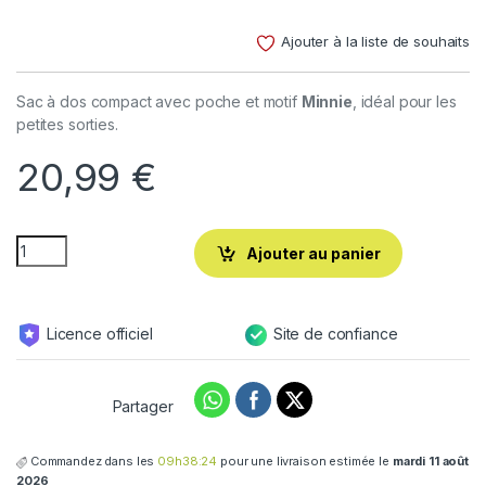
Noté
4
4.00
sur 5
Ajouter à la liste de souhaits
basé
sur
notations
client
Sac à dos compact avec poche et motif
Minnie
, idéal pour les
petites sorties.
20,99
€
Ajouter au panier
Licence officiel
Site de confiance
Partager
Commandez dans les
09h38:23
pour une livraison estimée le
mardi 11 août
2026