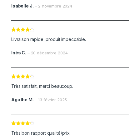
Isabelle J.
–
2 novembre 2024
Note
4
Livraison rapide, produit impeccable.
sur 5
Inès C.
–
20 décembre 2024
Note
4
Très satisfait, merci beaucoup.
sur 5
Agathe M.
–
13 février 2025
Note
4
Très bon rapport qualité/prix.
sur 5