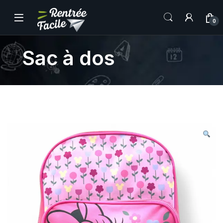
0
Sac à dos