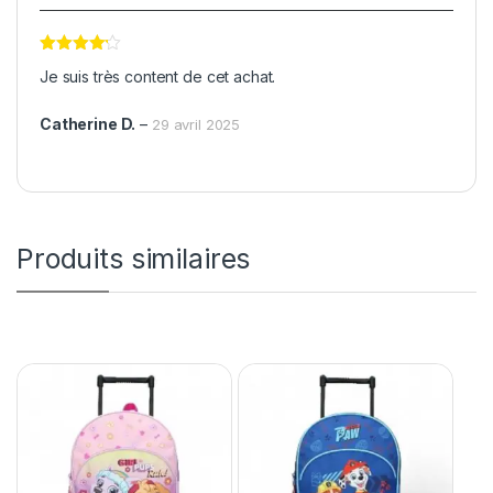
Note
4
Je suis très content de cet achat.
sur 5
Catherine D.
–
29 avril 2025
Produits similaires