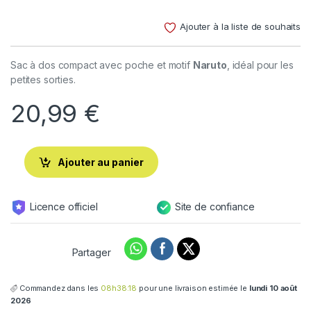
Noté
2
4.50
sur 5
Ajouter à la liste de souhaits
basé sur
notations
client
Sac à dos compact avec poche et motif
Naruto
, idéal pour les
petites sorties.
20,99
€
Ajouter au panier
Licence officiel
Site de confiance
Partager
Commandez dans les
08h38:18
pour une livraison estimée le
lundi 10 août
2026