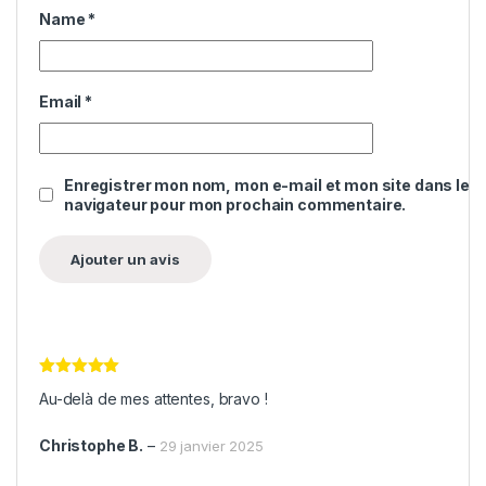
Name
*
Email
*
Enregistrer mon nom, mon e-mail et mon site dans le
navigateur pour mon prochain commentaire.
Note
5
sur
Au-delà de mes attentes, bravo !
5
Christophe B.
–
29 janvier 2025