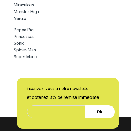
Miraculous
Monster High
Naruto
Peppa Pig
Princesses
Sonic
Spider-Man
Super Mario
Inscrivez-vous à notre newsletter
et obtenez 3% de remise immédiate
E
E
-
Ok
-
m
m
a
a
i
i
l