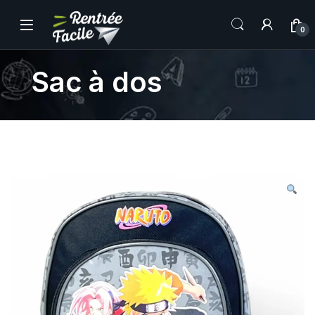
0
Sac à dos