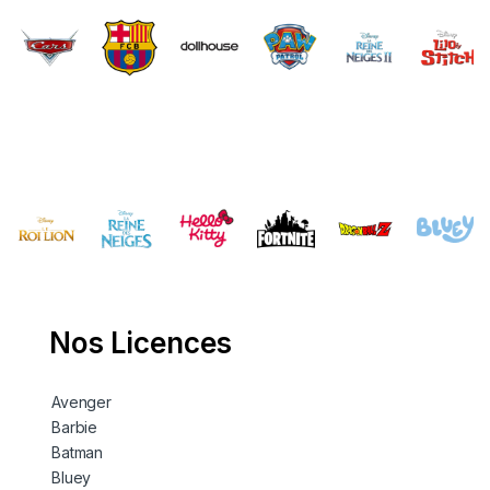
Brands Carousel
Nos Licences
Avenger
Barbie
Batman
Bluey