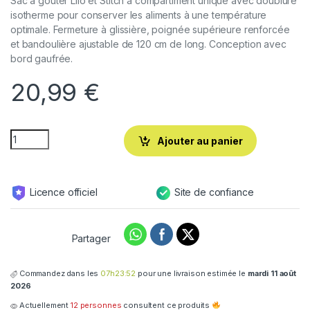
Sac à goûter Lilo et Stitch à compartiment unique avec doublure
isotherme pour conserver les aliments à une température
optimale. Fermeture à glissière, poignée supérieure renforcée
et bandoulière ajustable de 120 cm de long. Conception avec
bord gaufrée.
20,99
€
Ajouter au panier
Licence officiel
Site de confiance
Partager
Commandez dans les
07h23:51
pour une livraison estimée le
mardi 11 août
2026
Actuellement
12 personnes
consultent ce produits