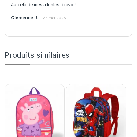
Note
4
Au-delà de mes attentes, bravo !
sur 5
Clémence J.
–
22 mai 2025
Produits similaires