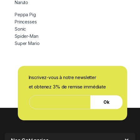
Naruto
Peppa Pig
Princesses
Sonic
Spider-Man
Super Mario
Inscrivez-vous à notre newsletter
et obtenez 3% de remise immédiate
E
E
-
Ok
-
m
m
a
a
i
i
l
l
E
*
-
m