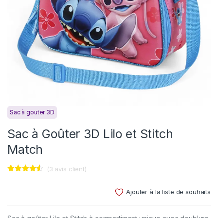
Sac à gouter 3D
Sac à Goûter 3D Lilo et Stitch
Match
(
3
avis client)
Noté
3
4.33
sur 5
Ajouter à la liste de souhaits
basé
sur
notations
client