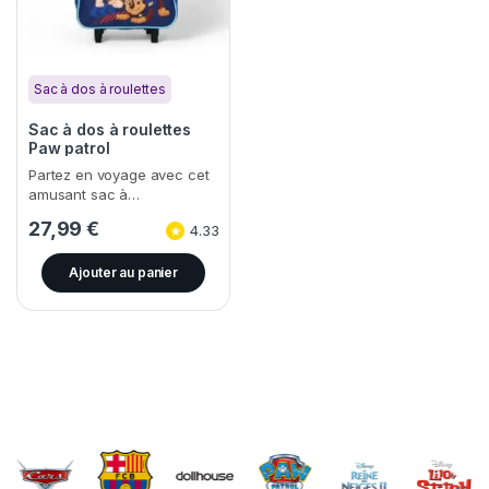
Sac à dos à roulettes
Sac à dos à roulettes
Paw patrol
Partez en voyage avec cet
amusant sac à…
27,99
€
4.33
Ajouter au panier
Brands Carousel