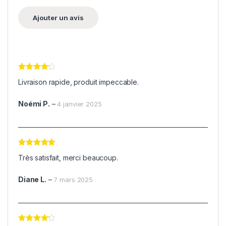
Note
4
Livraison rapide, produit impeccable.
sur 5
Noémi P.
–
4 janvier 2025
Note
5
sur
Très satisfait, merci beaucoup.
5
Diane L.
–
7 mars 2025