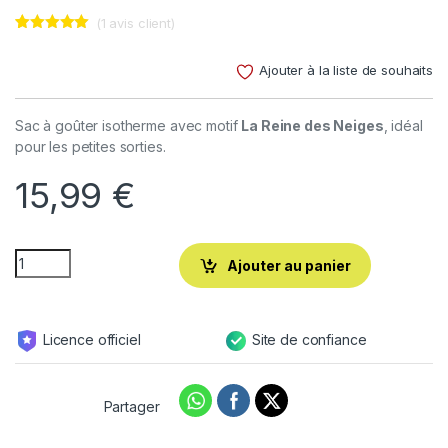
(
1
avis client)
Noté
1
5.00
sur 5
Ajouter à la liste de souhaits
basé sur
notation
client
Sac à goûter isotherme avec motif
La Reine des Neiges
, idéal
pour les petites sorties.
15,99
€
Ajouter au panier
Licence officiel
Site de confiance
Partager