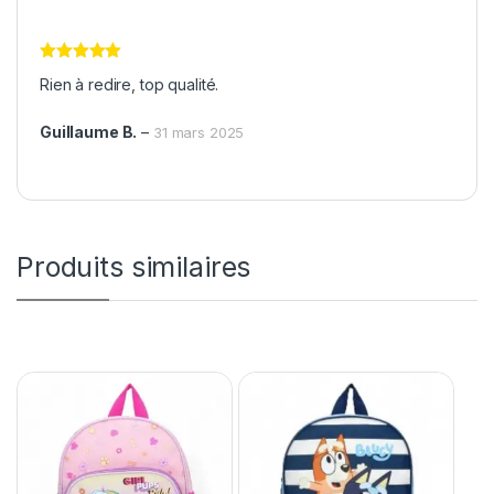
Note
5
sur
Rien à redire, top qualité.
5
Guillaume B.
–
31 mars 2025
Produits similaires