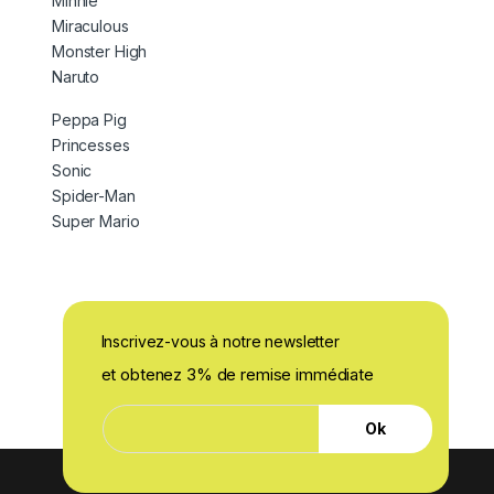
Minnie
Miraculous
Monster High
Naruto
Peppa Pig
Princesses
Sonic
Spider-Man
Super Mario
Inscrivez-vous à notre newsletter
et obtenez 3% de remise immédiate
*
E
*
Ok
-
E
m
-
a
m
i