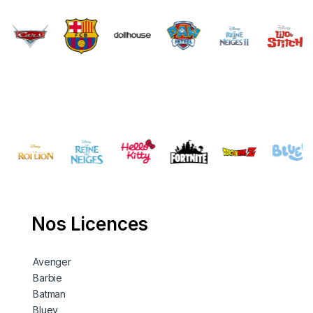
Brands Carousel
Nos Licences
Avenger
Barbie
Batman
Bluey