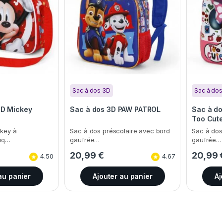
Sac à dos 3D
Sac à do
3D Mickey
Sac à dos 3D PAW PATROL
Sac à d
Too Cut
ckey à
Sac à dos préscolaire avec bord
Sac à dos
niq…
gaufrée…
gaufrée…
20,99
€
20,99
4.50
4.67
au panier
Ajouter au panier
Aj