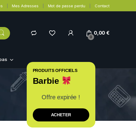
es
Mes Adresses
Mot de passe perdu
Contact
0,00
€
0
epas
PRODUITS OFFICIELS
Barbie
Offre expirée !
ACHETER