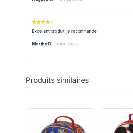
Note
4
Excellent produit, je recommande !
sur 5
Marthe D.
–
4 mai 2025
Produits similaires