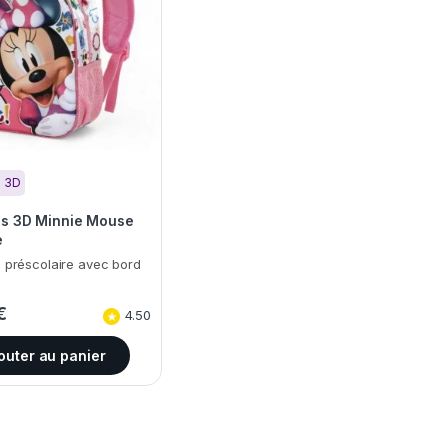
s 3D
os 3D Minnie Mouse
e
 préscolaire avec bord
€
4.50
outer au panier