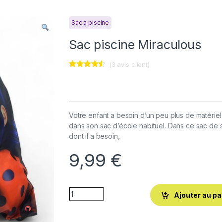
Sac à piscine
Sac piscine Miraculous
(
3
avis client)
Noté
3
4.33
sur 5
basé
sur
notations
client
Votre enfant a besoin d’un peu plus de matériel 
dans son sac d’école habituel. Dans ce sac de
dont il a besoin,
9,99
€
Ajouter au pa