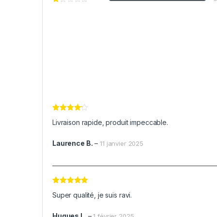
Note
4
Livraison rapide, produit impeccable.
sur 5
Laurence B.
–
11 janvier 2025
Note
5
sur
Super qualité, je suis ravi.
5
Hugues L.
–
1 février 2025