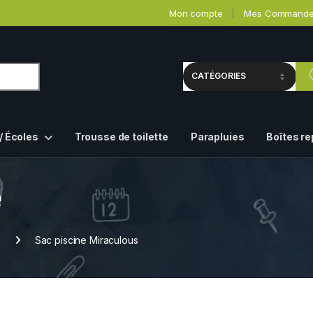
Mon compte
Mes Command
/ Écoles
Trousse de toilette
Parapluies
Boîtes r
e
Sac piscine Miraculous