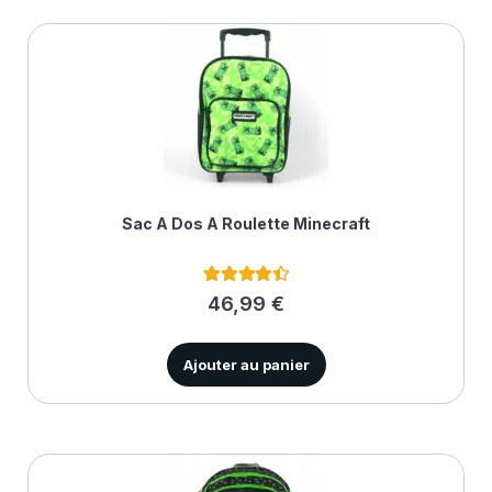
Sac À Dos À Roulette Minecraft
4
Noté
4.50
46,99
€
sur 5
basé sur
notations
client
Ajouter au panier