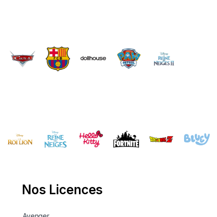
Brands Carousel
Nos Licences
Avenger