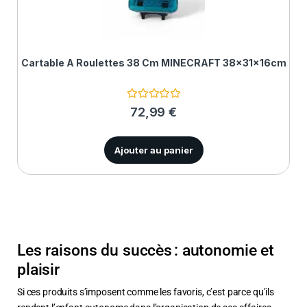
Cartable À Roulettes 38 Cm MINECRAFT 38x31x16cm
N
72,99
€
o
t
e
0
Ajouter au panier
s
u
r
5
Les raisons du succès : autonomie et
plaisir
Si ces produits s’imposent comme les favoris, c’est parce qu’ils