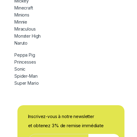
Mickey
Minecraft
Minions
Minnie
Miraculous
Monster High
Naruto
Peppa Pig
Princesses
Sonic
Spider-Man
Super Mario
Inscrivez-vous à notre newsletter
et obtenez 3% de remise immédiate
E
E