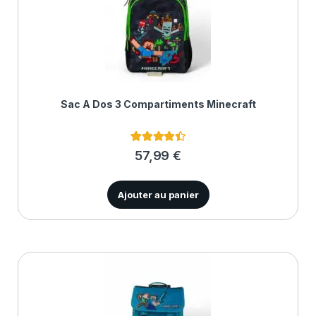
Sac À Dos 3 Compartiments Minecraft
4
Noté
4.50
57,99
€
sur 5
basé sur
notations
client
Ajouter au panier