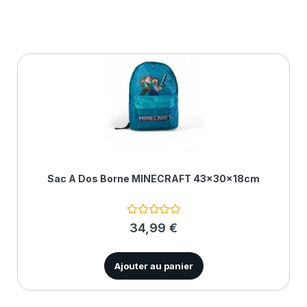
Sac À Dos Borne MINECRAFT 43x30x18cm
N
34,99
€
o
t
e
0
Ajouter au panier
s
u
r
5