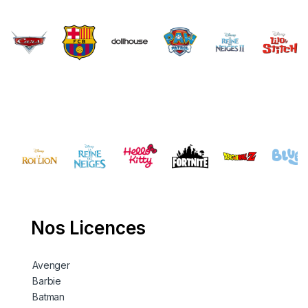
Brands Carousel
Nos Licences
Avenger
Barbie
Batman