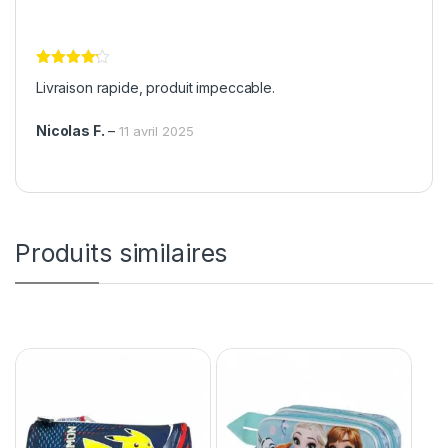
Note
4
Livraison rapide, produit impeccable.
sur 5
Nicolas F.
–
11 avril 2025
Produits similaires