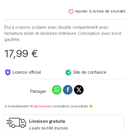
Noté
1
4.00
sur 5
Ajouter à la liste de souhaits
basé
sur
notation
client
Étui à crayons scolaire avec double compartiment avec
fermeture éclair et doublure intérieure. Conception avec bord
gaufrée.
17,99
€
Licence officiel
Site de confiance
Partager
Actuellement
16 personnes
consultent ce produits
Livraison gratuite
à partir de 69€ d'achats