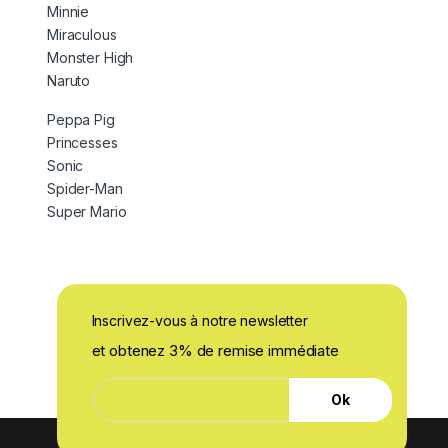
Minnie
Miraculous
Monster High
Naruto
Peppa Pig
Princesses
Sonic
Spider-Man
Super Mario
Inscrivez-vous à notre newsletter
et obtenez 3% de remise immédiate
*
E
E
Ok
-
-
m
m
a
a