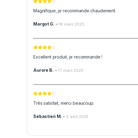
Note
4
Magnifique, je recommande chaudement.
sur 5
Margot G.
–
16 mars 2025
Note
4
Excellent produit, je recommande !
sur 5
Aurore B.
–
17 mars 2025
Note
4
Très satisfait, merci beaucoup.
sur 5
Sébastien M.
–
2 avril 2025