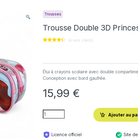
Trousses
Trousse Double 3D Prince
(
4
avis client)
Noté
4
4.25
sur 5
basé
sur
notations
client
Étui à crayons scolaire avec double compartimen
Conception avec bord gaufrée.
15,99
€
Ajouter au pa
Licence officiel
Site d