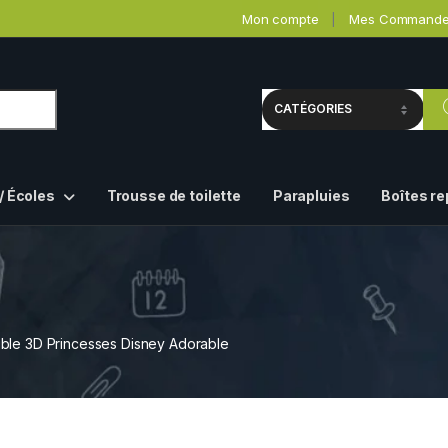
Mon compte
Mes Command
/ Écoles
Trousse de toilette
Parapluies
Boîtes r
ble 3D Princesses Disney Adorable