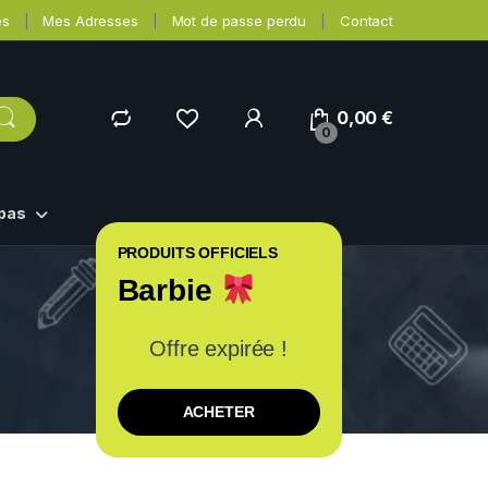
es
Mes Adresses
Mot de passe perdu
Contact
0,00
€
0
epas
PRODUITS OFFICIELS
Barbie
Offre expirée !
ACHETER