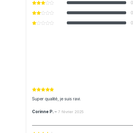
Note
5
sur
Super qualité, je suis ravi.
5
Corinne P.
–
7 février 2025