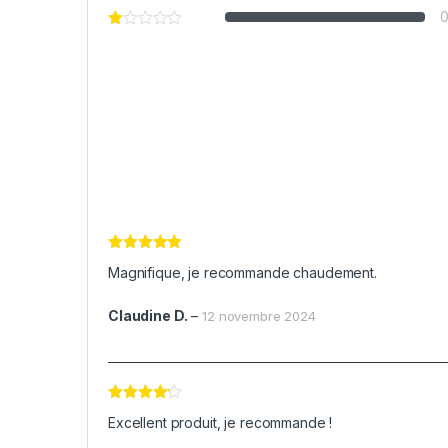
Note
5
sur
Magnifique, je recommande chaudement.
5
Claudine D.
–
12 novembre 2024
Note
4
Excellent produit, je recommande !
sur 5