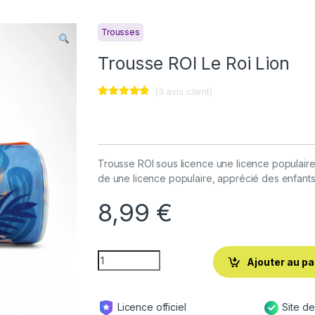
Trousses
Trousse ROI Le Roi Lion
(
3
avis client)
Noté
3
4.67
sur 5
basé sur
notations
client
Trousse ROI sous licence une licence populaire. 
de une licence populaire, apprécié des enfants
8,99
€
Ajouter au pa
Licence officiel
Site d