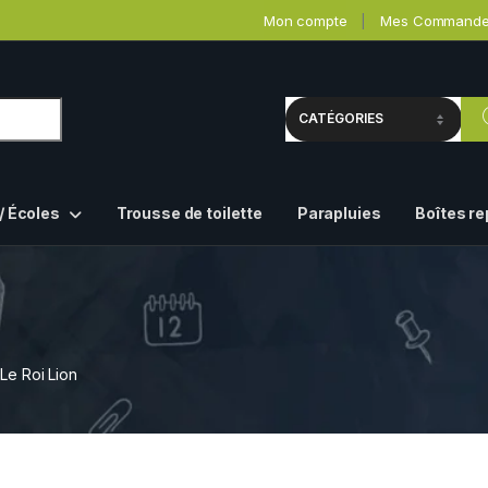
Mon compte
Mes Command
/ Écoles
Trousse de toilette
Parapluies
Boîtes r
Le Roi Lion