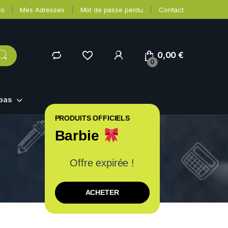
es
Mes Adresses
Mot de passe perdu
Contact
0,00
€
0
epas
PRODUITS OFFICIELS
Barbie
Offre expirée !
ACHETER