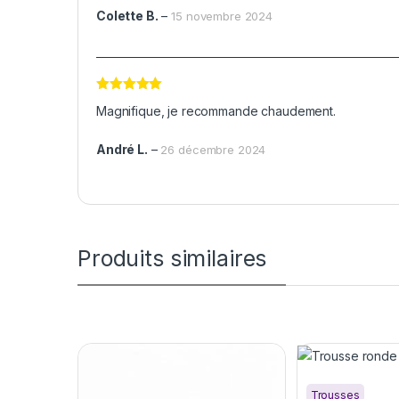
Colette B.
–
15 novembre 2024
Note
5
sur
Magnifique, je recommande chaudement.
5
André L.
–
26 décembre 2024
Produits similaires
Trousses