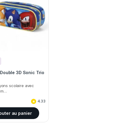
Double 3D Sonic Trio
ayons scolaire avec
om…
€
4.33
outer au panier