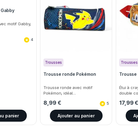
 Gabby
vec motif Gabby,
4
Trousses
Trousses
Trousse ronde Pokémon
Trousse 
Trousse ronde avec motif
Étui à cr
Pokémon, idéal…
double c
8,99
€
17,99
5
au panier
Ajouter au panier
Aj