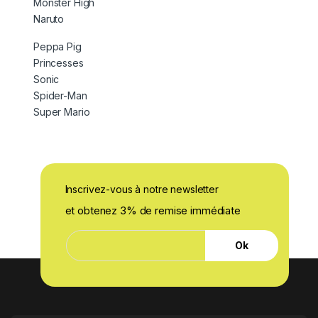
Monster High
Naruto
Peppa Pig
Princesses
Sonic
Spider-Man
Super Mario
Inscrivez-vous à notre newsletter
et obtenez 3% de remise immédiate
E
E
-
Ok
-
m
m
a
a
i
i
l
l
E
*
-