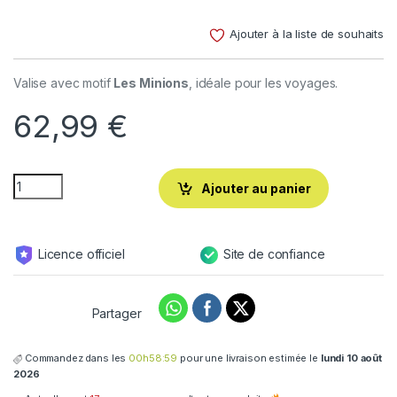
Noté
3
4.67
sur 5
Ajouter à la liste de souhaits
basé sur
notations
client
Valise avec motif
Les Minions
, idéale pour les voyages.
62,99
€
Ajouter au panier
Licence officiel
Site de confiance
Partager
Commandez dans les
00h58:58
pour une livraison estimée le
lundi 10 août
2026