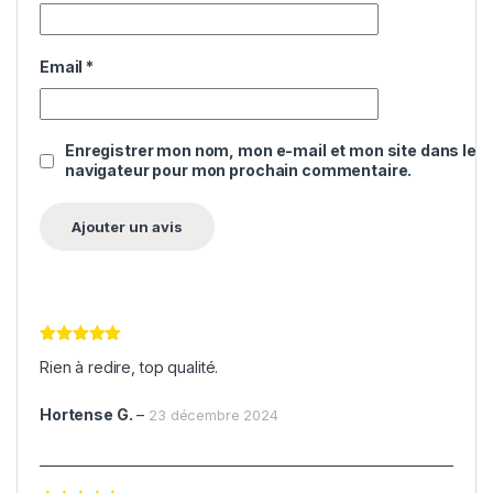
Email
*
Enregistrer mon nom, mon e-mail et mon site dans le
navigateur pour mon prochain commentaire.
Note
5
sur
Rien à redire, top qualité.
5
Hortense G.
–
23 décembre 2024