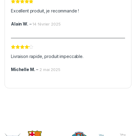
Note
5
sur
Excellent produit, je recommande !
5
Alain W.
–
14 février 2025
Note
4
Livraison rapide, produit impeccable.
sur 5
Michelle M.
–
2 mai 2025
Brands Carousel