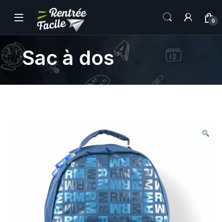
0
Sac à dos