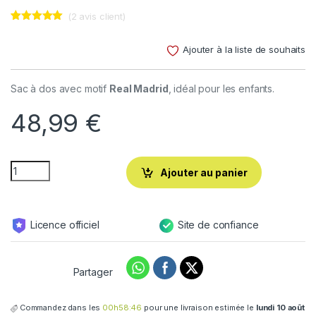
(
2
avis client)
Noté
2
5.00
sur 5
Ajouter à la liste de souhaits
basé sur
notations
client
Sac à dos avec motif
Real Madrid
, idéal pour les enfants.
48,99
€
Ajouter au panier
Licence officiel
Site de confiance
Partager
Commandez dans les
00h58:45
pour une livraison estimée le
lundi 10 août