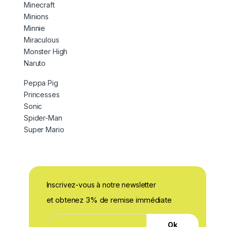
Minecraft
Minions
Minnie
Miraculous
Monster High
Naruto
Peppa Pig
Princesses
Sonic
Spider-Man
Super Mario
Inscrivez-vous à notre newsletter
et obtenez 3% de remise immédiate
*
E
E
Ok
-