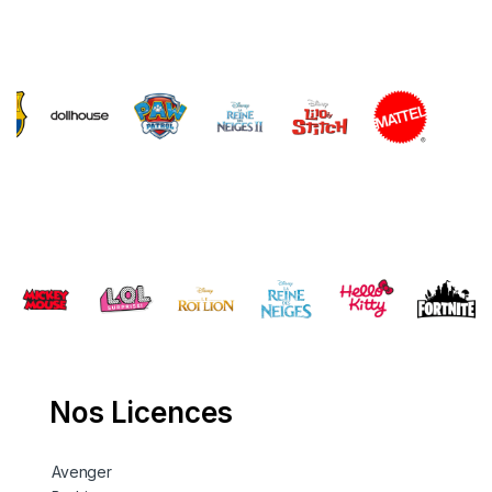
Brands Carousel
Nos Licences
Avenger