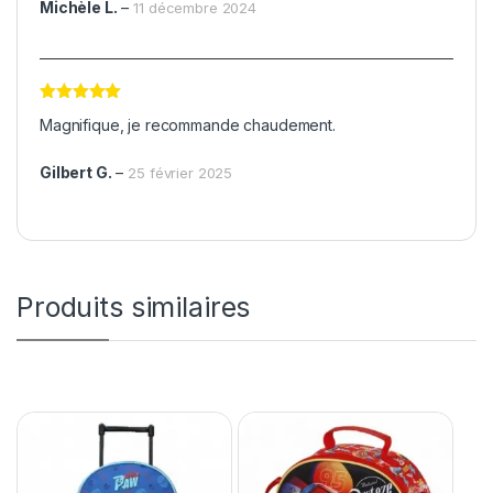
Michèle L.
–
11 décembre 2024
Note
5
sur
Magnifique, je recommande chaudement.
5
Gilbert G.
–
25 février 2025
Produits similaires