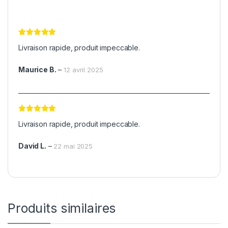
Note
5
sur
Livraison rapide, produit impeccable.
5
Maurice B.
–
12 avril 2025
Note
5
sur
Livraison rapide, produit impeccable.
5
David L.
–
22 mai 2025
Produits similaires