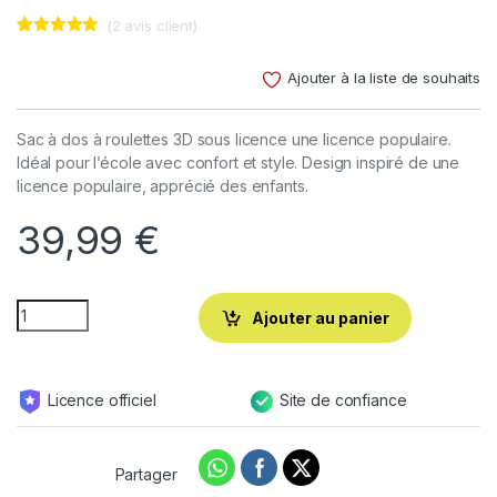
(
2
avis client)
Noté
2
5.00
sur 5
Ajouter à la liste de souhaits
basé sur
notations
client
Sac à dos à roulettes 3D sous licence une licence populaire.
Idéal pour l’école avec confort et style. Design inspiré de une
licence populaire, apprécié des enfants.
39,99
€
Ajouter au panier
Licence officiel
Site de confiance
Partager