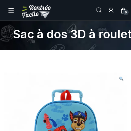
0
Sac à dos 3D à roule