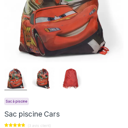
Sac à piscine
Sac piscine Cars
(
3
avis client)