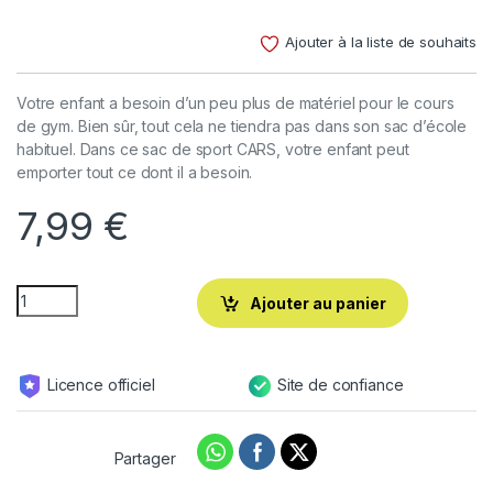
Noté
3
4.67
sur 5
Ajouter à la liste de souhaits
basé sur
notations
client
Votre enfant a besoin d’un peu plus de matériel pour le cours
de gym. Bien sûr, tout cela ne tiendra pas dans son sac d’école
habituel. Dans ce sac de sport CARS, votre enfant peut
emporter tout ce dont il a besoin.
7,99
€
Ajouter au panier
Licence officiel
Site de confiance
Partager