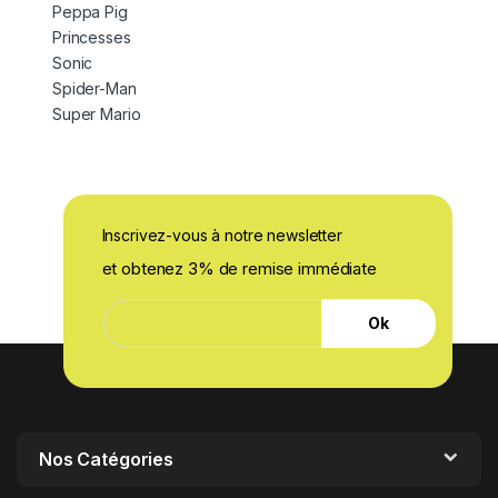
Peppa Pig
Princesses
Sonic
Spider-Man
Super Mario
Inscrivez-vous à notre newsletter
et obtenez 3% de remise immédiate
E
E
-
Ok
-
m
m
a
a
i
i
l
l
E
*
-
m
Nos Catégories
a
i