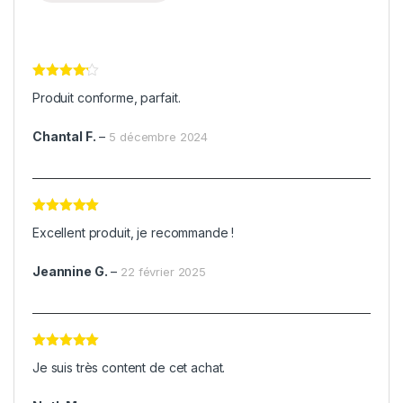
Note
4
Produit conforme, parfait.
sur 5
Chantal F.
–
5 décembre 2024
Note
5
sur
Excellent produit, je recommande !
5
Jeannine G.
–
22 février 2025
Note
5
sur
Je suis très content de cet achat.
5