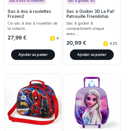
Sac à dos à roulettes
Sac à gouter 3D
Sac à dos à roulettes
Sac à Goûter 3D La Pat’
Frozen2
Patrouille Friendship
Ce sac à dos à roulettes de
Sac à goûter à
la collecti…
compartiment unique
avec…
27,99
€
4
20,99
€
4.25
Ajouter au panier
Ajouter au panier