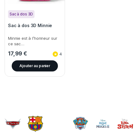
Sac à dos 3D
Sac à dos 3D Minnie
Minnie est à l’honneur sur
ce sac…
17,99
€
4
Ajouter au panier
Brands Carousel